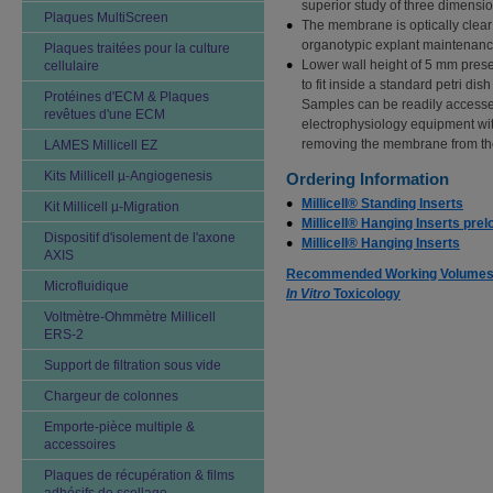
superior study of three dimensio
Plaques MultiScreen
The membrane is optically clear
organotypic explant maintenan
Plaques traitées pour la culture
Lower wall height of 5 mm prese
cellulaire
to fit inside a standard petri di
Protéines d'ECM & Plaques
Samples can be readily accesse
revêtues d'une ECM
electrophysiology equipment with
removing the membrane from th
LAMES Millicell EZ
Kits Millicell µ-Angiogenesis
Ordering Information
Millicell® Standing Inserts
Kit Millicell µ-Migration
Millicell® Hanging Inserts prel
Dispositif d'isolement de l'axone
Millicell® Hanging Inserts
AXIS
Recommended Working Volume
Microfluidique
In Vitro
Toxicology
Voltmètre-Ohmmètre Millicell
ERS-2
Support de filtration sous vide
Chargeur de colonnes
Emporte-pièce multiple &
accessoires
Plaques de récupération & films