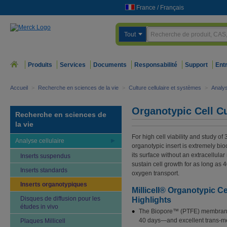
France
/
Français
Tout
Produits
Services
Documents
Responsabilité
Support
Ent
Accueil
>
Recherche en sciences de la vie
>
Culture cellulaire et systèmes
>
Analys
Organotypic Cell Cu
Recherche en sciences de
la vie
For high cell viability and study of 
Analyse cellulaire
organotypic insert is extremely bi
its surface without an extracellul
Inserts suspendus
sustain cell growth for as long as
Inserts standards
oxygen transport.
Inserts organotypiques
Millicell® Organotypic Ce
Disques de diffusion pour les
Highlights
études in vivo
The Biopore™ (PTFE) membrane p
40 days—and excellent trans-me
Plaques Millicell