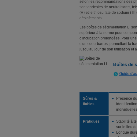
selon les recommandations des p
sont enrichies de neutralisants, tels
(H) et le thiosulfate de sodium (T
désinfectants.
Les boîtes de sédimentation LI so
supérieur à la norme pour compens
d'incubation prolongées. Pour une 
d'un code-barres, permettant la tra
jusqu'au jour de son utilisation et
Boîtes de 
Guide d'ac
Sûres &
Présence du
fiables
identificatio
individuelle
Pratiques
Stabilité à t
sur le lieu de
Longue durée