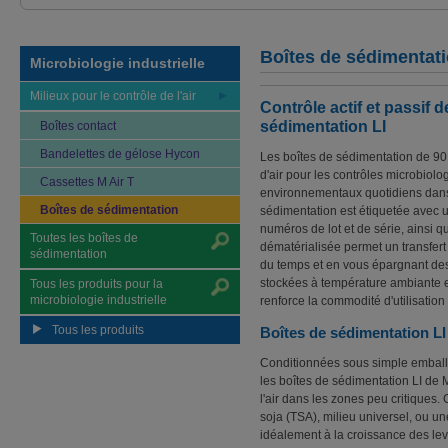
Boîtes de sédimentati
Microbiologie industrielle
Milieux pour le contrôle de l'air
Contrôle actif et passif d
sédimentation LI
Boîtes contact
Bandelettes de gélose Hycon
Les boîtes de sédimentation de 90
d'air pour les contrôles microbiolo
Cassettes M Air T
environnementaux quotidiens dans
Boîtes de sédimentation
sédimentation est étiquetée avec u
numéros de lot et de série, ainsi q
Toutes les boîtes de
dématérialisée permet un transfert
sédimentation
du temps et en vous épargnant des 
stockées à température ambiante e
Tous les produits pour la
microbiologie industrielle
renforce la commodité d'utilisation
Tous les produits
Boîtes de sédimentation LI
Conditionnées sous simple emball
les boîtes de sédimentation LI de M
l'air dans les zones peu critiques.
soja (TSA), milieu universel, ou 
idéalement à la croissance des le