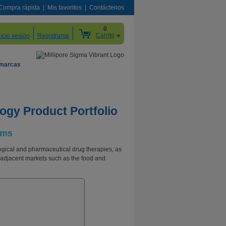
Compra rápida
Mis favoritos
Contáctenos
0
Carrito
nicio sesión
Registrarse
 marcas
ogy Product Portfolio
ems
gical and pharmaceutical drug therapies, as
h adjacent markets such as the food and