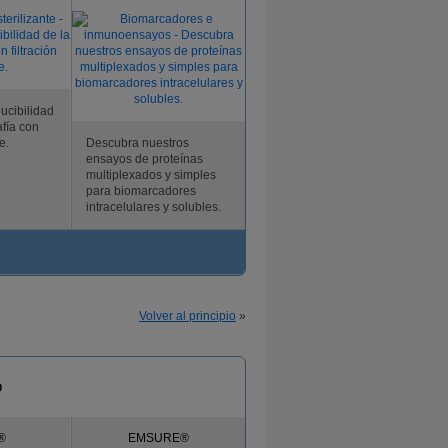
ucibilidad
afía con
e.
Descubra nuestros
ensayos de proteínas
multiplexados y simples
para biomarcadores
intracelulares y solubles.
Volver al principio
»
o
®
EMSURE®