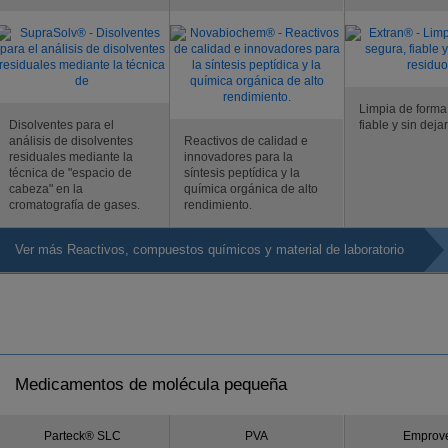
Limpia de forma
Disolventes para el
fiable y sin deja
análisis de disolventes
Reactivos de calidad e
residuales mediante la
innovadores para la
técnica de "espacio de
síntesis peptídica y la
cabeza" en la
química orgánica de alto
cromatografía de gases.
rendimiento.
Ver más Reactivos, compuestos químicos y material de laboratorio
Medicamentos de molécula pequeña
Parteck® SLC
PVA
Emprov