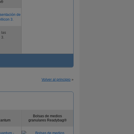
n®
 las
 3.
Volver al principio
»
Bolsas de medios
Quantum
granulares Readybag®