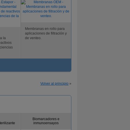
Membranas en rollo para
aplicaciones de filtración y
a la
de venteo.
eactivos
ciencias
Volver al principio
»
Biomarcadores e
terilizante
inmunoensayos