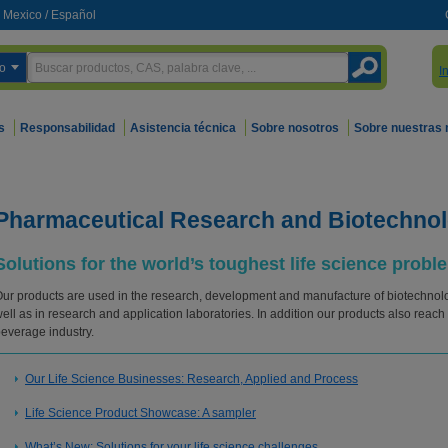
Mexico
/
Español
o
I
s
Responsabilidad
Asistencia técnica
Sobre nosotros
Sobre nuestras
Pharmaceutical Research and Biotechnol
Solutions for the world’s toughest life science probl
ur products are used in the research, development and manufacture of biotechnolo
ell as in research and application laboratories. In addition our products also reac
everage industry.
Our Life Science Businesses: Research, Applied and Process
Life Science Product Showcase: A sampler
What’s New: Solutions for your life science challenges