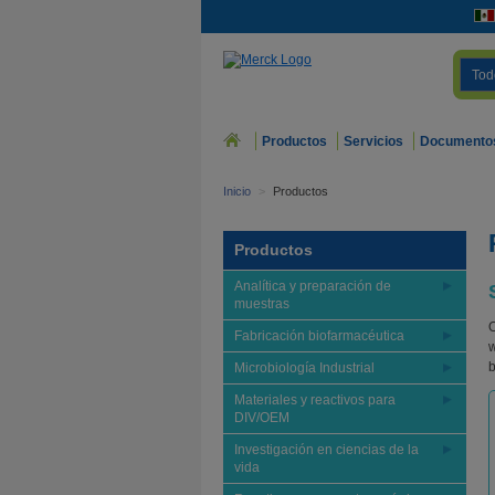
Tod
Productos
Servicios
Documento
Inicio
>
Productos
Productos
Analítica y preparación de
muestras
O
Fabricación biofarmacéutica
w
b
Microbiología Industrial
Materiales y reactivos para
DIV/OEM
Investigación en ciencias de la
vida