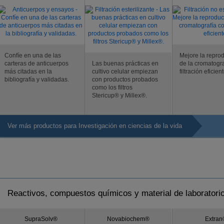
Confíe en una de las
Mejore la reprod
carteras de anticuerpos
Las buenas prácticas en
de la cromatogr
más citadas en la
cultivo celular empiezan
filtración eficient
bibliografía y validadas.
con productos probados
como los filtros
Stericup® y Millex®.
Ver más productos para Investigación en ciencias de la vida
Reactivos, compuestos químicos y material de laboratori
SupraSolv®
Novabiochem®
Extran