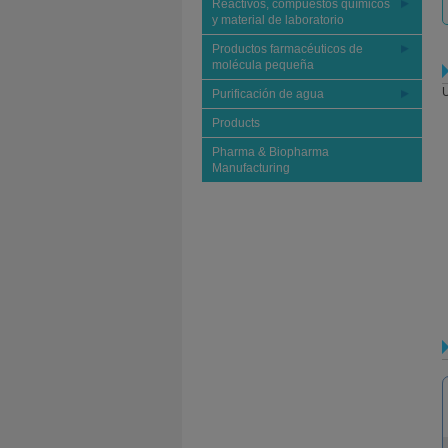
Reactivos, compuestos químicos
y material de laboratorio
Productos farmacéuticos de
molécula pequeña
U
Purificación de agua
Products
Pharma & Biopharma
Manufacturing