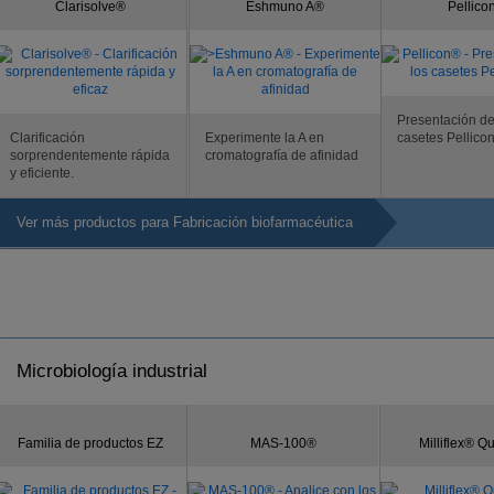
Clarisolve®
Eshmuno A®
Pellico
Presentación de
Clarificación
Experimente la A en
casetes Pellicon
sorprendentemente rápida
cromatografía de afinidad
y eficiente.
Ver más productos para Fabricación biofarmacéutica
Microbiología industrial
Familia de productos EZ
MAS-100®
Milliflex® 