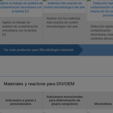
Analice con los sistemas
Agilice su trabajo en
más exactos de control
análisis de contaminación
microbiológico del aire.
Detección rápid
microbiana con la familia
contaminación
EZ.
microbiana, mej
controles del pr
Ver más productos para Microbiología industrial
Materiales y reactivos para DIV/OEM
Anticuerpos monoclonales
Anticuerpos a granel y
para determinación de
personalizados
grupos sanguíneos
Microesferas