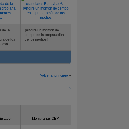
a de la
¡Ahorre un montón de
tiempo en la preparación
ora de los
de los medios!
oceso.
Volver al principio
»
 Estapor
Membranas OEM