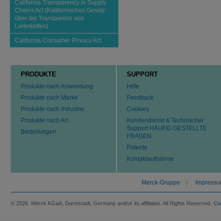
California Transparency in Supply
Chains Act (Kalifornisches Gesetz
über die Transparenz von
Lieferketten)
California Consumer Privacy Act
PRODUKTE
SUPPORT
Produkte nach Anwendung
Hilfe
Produkte nach Marke
Feedback
Produkte nach Industrie
Cookies
Produkte nach Art
Kundendienst & Technischer
Support HÄUFIG GESTELLTE
Bestellungen
FRAGEN
Patente
Kontaktaufnahme
Merck-Gruppe
Impress
© 2026 Merck KGaA, Darmstadt, Germany and/or its affiliates. All Rights Reserved.
Co