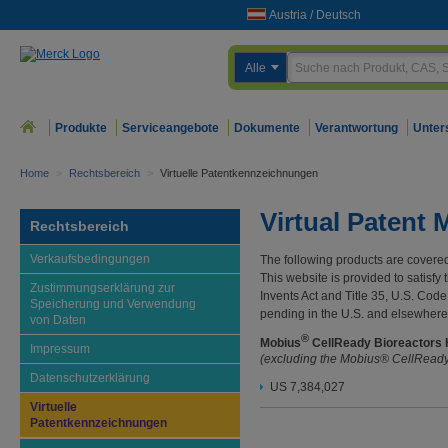
Austria
/
Deutsch
Alle
Produkte
Serviceangebote
Dokumente
Verantwortung
Unter
Home
>
Rechtsbereich
>
Virtuelle Patentkennzeichnungen
Virtual Patent 
Rechtsbereich
Verkaufsbedingungen
The following products are covered
This website is provided to satisfy 
Zustimmungserklärung zur
Invents Act and Title 35, U.S. Cod
Speicherung und Verwendung
pending in the U.S. and elsewhere
von Daten
®
Mobius
CellReady Bioreactors
Impressum
(excluding the Mobius® CellReady
Datenschutzerklärung
US 7,384,027
Virtuelle
Patentkennzeichnungen