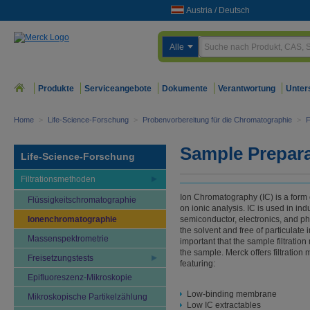
Austria
/
Deutsch
Alle
Produkte
Serviceangebote
Dokumente
Verantwortung
Unter
Home
>
Life-Science-Forschung
>
Probenvorbereitung für die Chromatographie
>
F
Sample Prepara
Life-Science-Forschung
Filtrationsmethoden
Ion Chromatography (IC) is a form 
Flüssigkeitschromatographie
on ionic analysis. IC is used in in
Ionenchromatographie
semiconductor, electronics, and p
the solvent and free of particulate im
Massenspektrometrie
important that the sample filtratio
the sample. Merck offers filtration 
Freisetzungstests
featuring:
Epifluoreszenz-Mikroskopie
Low-binding membrane
Mikroskopische Partikelzählung
Low IC extractables