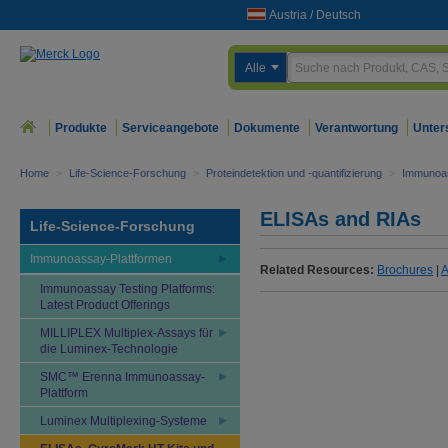
Austria
/
Deutsch
Alle
Produkte
Serviceangebote
Dokumente
Verantwortung
Unter
Home
>
Life-Science-Forschung
>
Proteindetektion und -quantifizierung
>
Immunoas
ELISAs and RIAs
Life-Science-Forschung
Immunoassay-Plattformen
Related Resources:
Brochures
|
A
Immunoassay Testing Platforms:
Latest Product Offerings
MILLIPLEX Multiplex-Assays für
die Luminex-Technologie
SMC™ Erenna Immunoassay-
Plattform
Luminex Multiplexing-Systeme