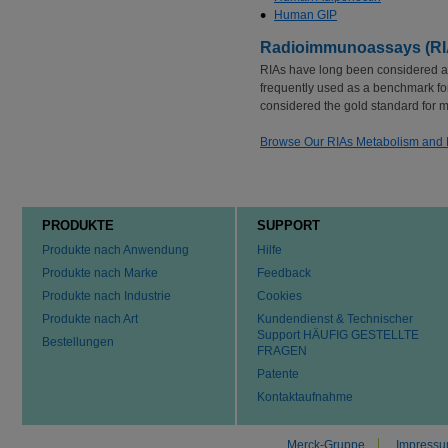
Human GIP
Radioimmunoassays (RIA
RIAs have long been considered a 
frequently used as a benchmark for 
considered the gold standard for
Browse Our RIAs Metabolism and 
PRODUKTE
SUPPORT
Produkte nach Anwendung
Hilfe
Produkte nach Marke
Feedback
Produkte nach Industrie
Cookies
Produkte nach Art
Kundendienst & Technischer
Support HÄUFIG GESTELLTE
Bestellungen
FRAGEN
Patente
Kontaktaufnahme
Merck-Gruppe
Impress