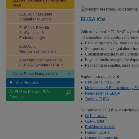
ELISAs, GyroMark HT-Kits und
RIAs
ELISAs für zelluläre
ELISA Kits
Signaltransduktion
ELISAs & RIAs für
With our versatile ELISA (Enzyme-L
Stoffwechsel &
inflammation, metabolic syndrome 
Endokrinologie
EMD Millipore’s 25+ years of ex
ELISAs für
Stringent quality regulations f
Neurowissenschaften
Consistent accuracy and precision
Key metabolic assays developed
Anwendungshinweise für
ELISA & GyroMark HT-Kits
Packaging in smaller, more ecolo
Assay-Entwicklungsservice
Explore our portfolio of:
Cell Signaling ELISA
Alle Produkte
Metabolism & Endocrinology EL
All ELISAs Kits and RIAs
Neuroscience ELISA
Products
Toxicity ELISA
Our portfolio of ELISA kits include
GLP-1 active
GLP-1 total
Rat/Mouse Insulin
Human Leptin
Human Adiponectin