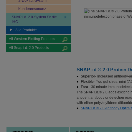
SNAP i.d.-System
Kundenresonanz
SNAP i.d. 2.0-System für die
IHC
Alle Produkte
All Western Blotting Products
All Snap i.d. 2.0 Products
SNAP i.d.® 2.0 Protein 
Superior
- Increased antibody-a
Flexible
- Two gel sizes: mini (7
Fast
- 30 minute immunodetect
The SNAP i.d.® 2.0 adds exciting n
antigen, antibody or detection rea
with either polyvinylidene difluori
SNAP i.d.® 2.0 Antibody Optimi