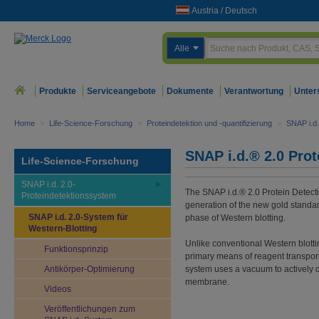
Austria
/
Deutsch
Alle
Produkte
Serviceangebote
Dokumente
Verantwortung
Unter
Home
>
Life-Science-Forschung
>
Proteindetektion und -quantifizierung
>
SNAP i.d
SNAP i.d.® 2.0 Pro
Life-Science-Forschung
SNAP i.d. 2.0-
The SNAP i.d.® 2.0 Protein Detect
Proteindetektionssystem
generation of the new gold standa
SNAP i.d. 2.0-System für
phase of Western blotting.
Western-Blotting
Unlike conventional Western blottin
Funktionsprinzip
primary means of reagent transport
Antikörper-Optimierung
system uses a vacuum to actively d
membrane.
Videos
Veröffentlichungen zum