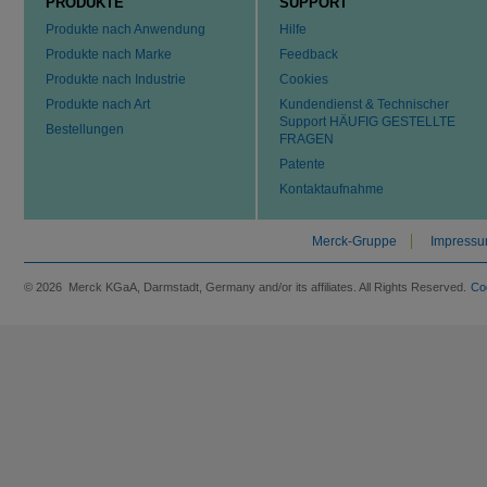
PRODUKTE
SUPPORT
Produkte nach Anwendung
Hilfe
Produkte nach Marke
Feedback
Produkte nach Industrie
Cookies
Produkte nach Art
Kundendienst & Technischer
Support HÄUFIG GESTELLTE
Bestellungen
FRAGEN
Patente
Kontaktaufnahme
Merck-Gruppe
Impress
© 2026 Merck KGaA, Darmstadt, Germany and/or its affiliates. All Rights Reserved.
Co