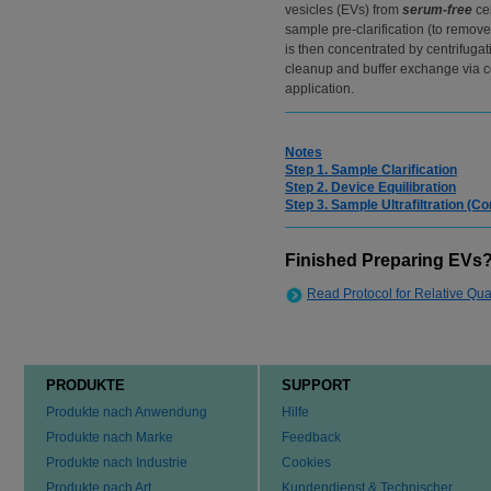
vesicles (EVs) from
serum-free
cel
sample pre-clarification (to remove
is then concentrated by centrifuga
cleanup and buffer exchange via cen
application.
Notes
Step 1. Sample Clarification
Step 2. Device Equilibration
Step 3. Sample Ultrafiltration (
Finished Preparing EVs
Read Protocol for Relative Qua
PRODUKTE
SUPPORT
Produkte nach Anwendung
Hilfe
Produkte nach Marke
Feedback
Produkte nach Industrie
Cookies
Produkte nach Art
Kundendienst & Technischer