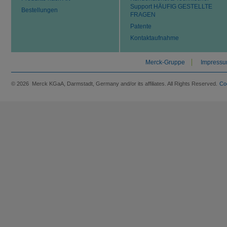
Support HÄUFIG GESTELLTE
Bestellungen
FRAGEN
Patente
Kontaktaufnahme
Merck-Gruppe
Impress
© 2026 Merck KGaA, Darmstadt, Germany and/or its affiliates. All Rights Reserved.
Co