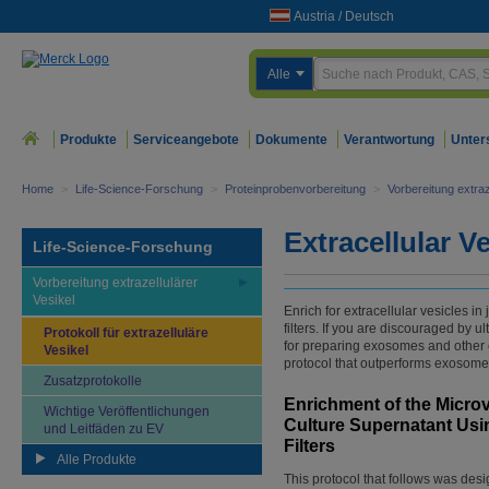
Austria
/
Deutsch
Alle
Produkte
Serviceangebote
Dokumente
Verantwortung
Unter
Home
>
Life-Science-Forschung
>
Proteinprobenvorbereitung
>
Vorbereitung extraz
Extracellular V
Life-Science-Forschung
Vorbereitung extrazellulärer
Vesikel
Enrich for extracellular vesicles in
filters. If you are discouraged by u
Protokoll für extrazelluläre
for preparing exosomes and other ex
Vesikel
protocol that outperforms exosome
Zusatzprotokolle
Enrichment of the Microv
Wichtige Veröffentlichungen
Culture Supernatant Usi
und Leitfäden zu EV
Filters
Alle Produkte
This protocol that follows was desi