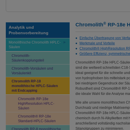
®
Chromolith
RP-18e 
Analytik und
Probenvorbereitung
Einfache Übertragung von Verfah
Monolithische Chromolith HPLC-
Merkmale und Vorteile
Säulen
Chromolith® HighResolution R
Größere Effizienz, symmetrisch
Chromolith-
Säulenkopplungsteil
Chromolith® RP-18e HPLC-Säulen
sind die weltweit schnellsten C18-
Chromolith-Vorsäulen und
ideal geeignet für die schnelle un
Vorsäulenkit
von hydrophoben bis mittelstark 
Chromolith RP-18
bei niedrigem Gegendruck der Säu
monolithische HPLC-Säulen
Robustheit sind Chromolith® RP
mit Endcapping
die ideale Wahl für die Analyse ma
Chromolith RP-18e
Wie alle unsere monolithischen 
HighResolution HPLC-
Durchsatz und niedrige Matrixempf
Säulen
Chromolith® RP-18e HPLC-Säulen
Chromolith® RP-18e
chemisch durch N-Alkylketten mit 
Standard-HPLC-Säulen
anschließend vollständig nachsilan
Silanolgruppen zu minimieren.
Chromolith RP-8 monolithische