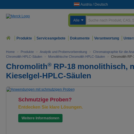
Austria
/
Deutsch
Alle
Produkte
Serviceangebote
Dokumente
Verantwortung
Unter
Home
>
Produkte
>
Analytik und Probenvorbereitung
>
Chromatographie für die Ana
Chromolith HPLC-Säulen
>
Monolithische Chromolith HPLC-Säulen
>
Chromolith RP-
®
Chromolith
RP-18 monolithisch, 
Kieselgel-HPLC-Säulen
Schmutzige Proben?
Entdecken Sie klare Lösungen.
Weitere Informationen