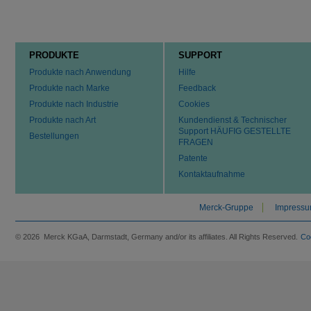
PRODUKTE
SUPPORT
Produkte nach Anwendung
Hilfe
Produkte nach Marke
Feedback
Produkte nach Industrie
Cookies
Produkte nach Art
Kundendienst & Technischer
Support HÄUFIG GESTELLTE
Bestellungen
FRAGEN
Patente
Kontaktaufnahme
Merck-Gruppe
Impress
© 2026 Merck KGaA, Darmstadt, Germany and/or its affiliates. All Rights Reserved.
Co