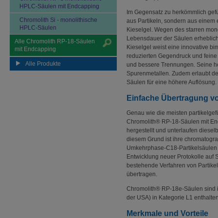
HPLC-Säulen mit Endcapping
Im Gegensatz zu herkömmlich gefü
Chromolith Si - monolithische
aus Partikeln, sondern aus einem
HPLC-Säulen
Kieselgel. Wegen des starren monol
Lebensdauer der Säulen erheblich
Alle Chromolith RP-18-Säulen
Kieselgel weist eine innovative bi
mit Endcapping
reduzierten Gegendruck und feine
Alle Produkte
und bessere Trennungen. Seine hoh
Spurenmetallen. Zudem erlaubt de
Säulen für eine höhere Auflösung.
Einfache Übertragung vo
Genau wie die meisten partikelgef
Chromolith® RP-18-Säulen mit End
hergestellt und unterlaufen diesel
diesem Grund ist ihre chromatograp
Umkehrphase-C18-Partikelsäulen mi
Entwicklung neuer Protokolle auf 
bestehende Verfahren von Partike
übertragen.
Chromolith® RP-18e-Säulen sind i
der USA) in Kategorie L1 enthalten
Merkmale und Vorteile