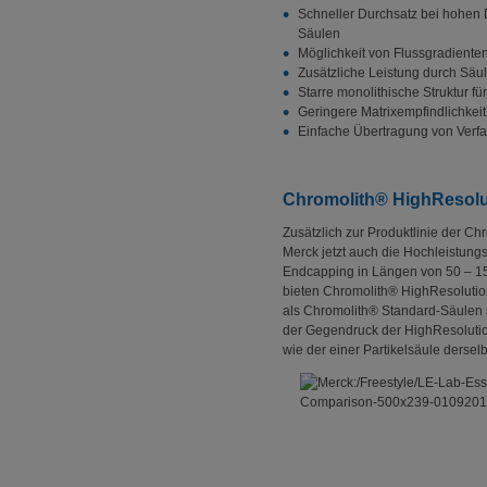
Schneller Durchsatz bei hohen 
Säulen
Möglichkeit von Flussgradiente
Zusätzliche Leistung durch Sä
Starre monolithische Struktur f
Geringere Matrixempfindlichkeit
Einfache Übertragung von Verfah
Chromolith® HighResolu
Zusätzlich zur Produktlinie der 
Merck jetzt auch die Hochleistun
Endcapping in Längen von 50 – 1
bieten Chromolith® HighResolutio
als Chromolith® Standard-Säulen s
der Gegendruck der HighResolutio
wie der einer Partikelsäule ders