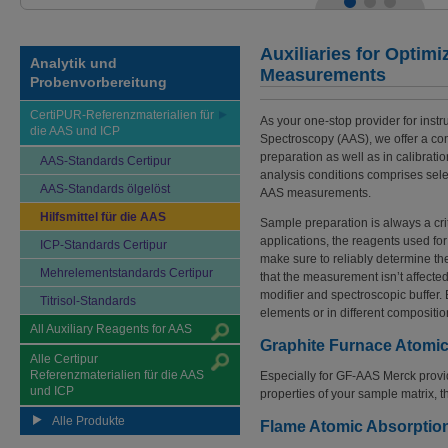
Auxiliaries for Optim
Analytik und
Measurements
Probenvorbereitung
CertiPUR-Referenzmaterialien für
As your one-stop provider for inst
die AAS und ICP
Spectroscopy (AAS), we offer a co
preparation as well as in calibratio
AAS-Standards Certipur
analysis conditions comprises sele
AAS-Standards ölgelöst
AAS measurements.
Hilfsmittel für die AAS
Sample preparation is always a cri
applications, the reagents used fo
ICP-Standards Certipur
make sure to reliably determine th
Mehrelementstandards Certipur
that the measurement isn’t affecte
modifier and spectroscopic buffer. 
Titrisol-Standards
elements or in different compositio
All Auxiliary Reagents for AAS
Graphite Furnace Atomi
Alle Certipur
Referenzmaterialien für die AAS
Especially for GF-AAS Merck provide
und ICP
properties of your sample matrix, t
Alle Produkte
Flame Atomic Absorptio