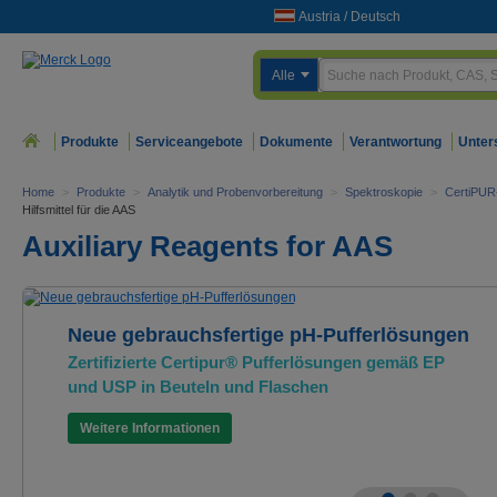
Austria
/
Deutsch
Alle
Produkte
Serviceangebote
Dokumente
Verantwortung
Unter
Home
>
Produkte
>
Analytik und Probenvorbereitung
>
Spektroskopie
>
CertiPUR-
Hilfsmittel für die AAS
Auxiliary Reagents for AAS
Neue gebrauchsfertige pH-Pufferlösungen
Zertifizierte Certipur® Pufferlösungen gemäß EP
und USP in Beuteln und Flaschen
Weitere Informationen