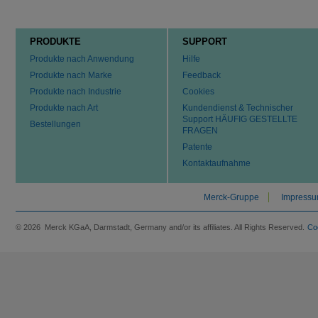
PRODUKTE
SUPPORT
Produkte nach Anwendung
Hilfe
Produkte nach Marke
Feedback
Produkte nach Industrie
Cookies
Produkte nach Art
Kundendienst & Technischer
Support HÄUFIG GESTELLTE
Bestellungen
FRAGEN
Patente
Kontaktaufnahme
Merck-Gruppe
Impress
© 2026 Merck KGaA, Darmstadt, Germany and/or its affiliates. All Rights Reserved.
Co