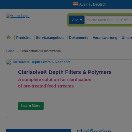
Austria
/
Deutsch
Alle
Produkte
Serviceangebote
Dokumente
Verantwortung
Unter
Home
>
Lernzentrum für Klärfiltration
Clarisolve® Depth Filters & Polymers
A complete solution for clarification
of pre-treated feed streams
Learn More
Clarification