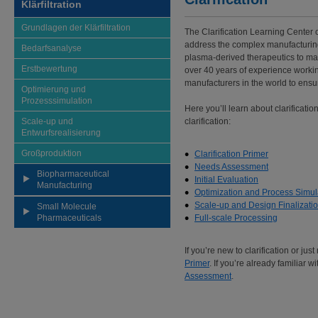
Klärfiltration
Grundlagen der Klärfiltration
The Clarification Learning Center 
address the complex manufacturin
Bedarfsanalyse
plasma-derived therapeutics to ma
Erstbewertung
over 40 years of experience workin
manufacturers in the world to ensur
Optimierung und
Prozesssimulation
Here you’ll learn about clarificati
Scale-up und
clarification:
Entwurfsrealisierung
Großproduktion
Clarification Primer
Needs Assessment
Biopharmaceutical
Initial Evaluation
Manufacturing
Optimization and Process Simul
Scale-up and Design Finalizati
Small Molecule
Pharmaceuticals
Full-scale Processing
If you’re new to clarification or ju
Primer
. If you’re already familiar w
Assessment
.