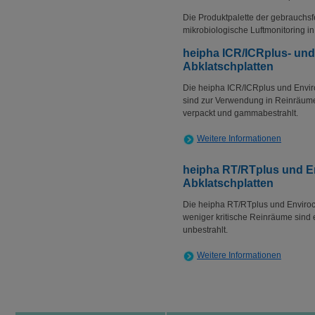
Die Produktpalette der gebrauchsfe
mikrobiologische Luftmonitoring i
heipha ICR/ICRplus- un
Abklatschplatten
Die heipha ICR/ICRplus und Envir
sind zur Verwendung in Reinräume
verpackt und gammabestrahlt.
Weitere Informationen
heipha RT/RTplus und 
Abklatschplatten
Die heipha RT/RTplus und Enviroc
weniger kritische Reinräume sind 
unbestrahlt.
Weitere Informationen