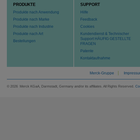
PRODUKTE
SUPPORT
Produkte nach Anwendung
Hilfe
Produkte nach Marke
Feedback
Produkte nach Industrie
Cookies
Produkte nach Art
Kundendienst & Technischer
Support HÄUFIG GESTELLTE
Bestellungen
FRAGEN
Patente
Kontaktaufnahme
Merck-Gruppe
Impress
© 2026 Merck KGaA, Darmstadt, Germany and/or its affiliates. All Rights Reserved.
Co