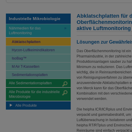
Abklatschplatten für 
Industrielle Mikrobiologie
Oberflächenmonitori
aktive Luftmonitoring
Nährmedien für das
Luftmonitoring
Lösungen zur Gewährleis
Abklatschplatten
Hycon-Luftkeimindikatoren
Das Oberflächenmonitoring ist ein 
Pharmaindustrie, in der zahlreic
IsoBag™
Produktionsanlagen sauber zu hal
M Air T-Kassetten
Minimum zu reduzieren. Das Luftmo
wichtig, die in Reinraumbereichen m
Sedimentationsplatten
von Reinigungsverfahren zu über
anzuwendende Abklatschplatten erfo
Alle Sedimentationsplatten
von Merck kann für das Oberfläche
Alle Produkte für die industrielle
Kombination mit den verschieden
Mikrobiologie
verwendet werden.
Alle Produkte
Die heipha ICR/ICRplus und Envir
verpackt und gammabestrahlt, um h
Luftüberwachung in Isolatoren und
heipha RT/RTplus und Envirocheck®
Reinräume sind einfach verpackt u