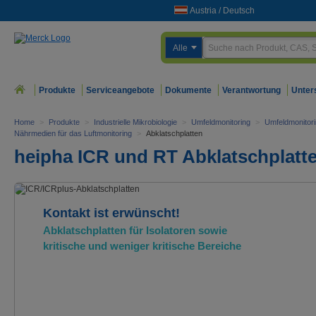
Austria
/
Deutsch
Alle
Produkte
Serviceangebote
Dokumente
Verantwortung
Unter
Home
>
Produkte
>
Industrielle Mikrobiologie
>
Umfeldmonitoring
>
Umfeldmonitori
Nährmedien für das Luftmonitoring
>
Abklatschplatten
heipha ICR und RT Abklatschplatt
Kontakt ist erwünscht!
Abklatschplatten für Isolatoren sowie
kritische und weniger kritische Bereiche