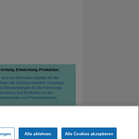
rschung. Entwicklung. Produktion.
 sind ein führender Anbieter für die
obale Life-Science-Industrie: Lösungen
d Dienstleistungen für die Forschung,
twicklung und Produktion in der
otechnologie und Pharmaindustrie.
lungen
Alle ablehnen
Alle Cookies akzeptieren
tzerklärung
Verkaufsbedingungen