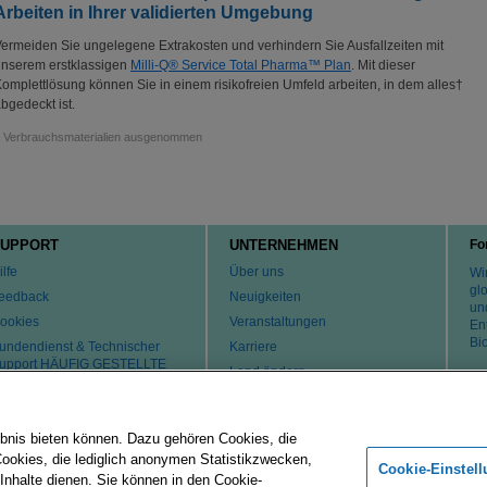
Arbeiten in Ihrer validierten Umgebung
ermeiden Sie ungelegene Extrakosten und verhindern Sie Ausfallzeiten mit
nserem erstklassigen
Milli-Q® Service Total Pharma™ Plan
. Mit dieser
omplettlösung können Sie in einem risikofreien Umfeld arbeiten, in dem alles†
bgedeckt ist.
†
Verbrauchsmaterialien ausgenommen
UPPORT
UNTERNEHMEN
Fo
ilfe
Über uns
Wir
gl
eedback
Neuigkeiten
un
ookies
Veranstaltungen
En
Bi
undendienst & Technischer
Karriere
upport HÄUFIG GESTELLTE
Land ändern
RAGEN
atente
ontaktaufnahme
bnis bieten können. Dazu gehören Cookies, die
Cookies, die lediglich anonymen Statistikzwecken,
Cookie-Einstel
 Inhalte dienen. Sie können in den Cookie-
Merck-Gruppe
Impressum
Nutzungsbedingungen
Datenschu