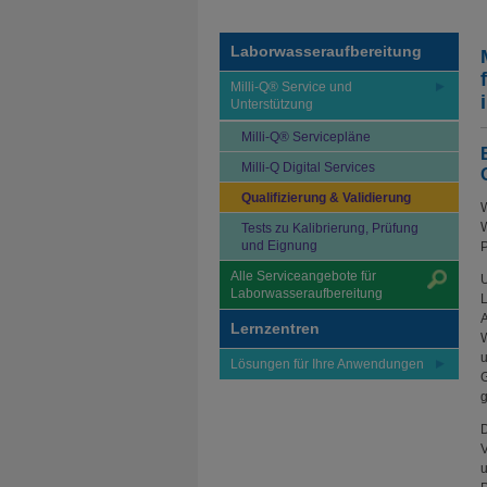
Laborwasseraufbereitung
Milli-Q® Service und
Unterstützung
Milli-Q® Servicepläne
Milli-Q Digital Services
Qualifizierung & Validierung
W
W
Tests zu Kalibrierung, Prüfung
und Eignung
P
Alle Serviceangebote für
U
Laborwasseraufbereitung
L
A
Lernzentren
W
u
Lösungen für Ihre Anwendungen
G
g
D
V
u