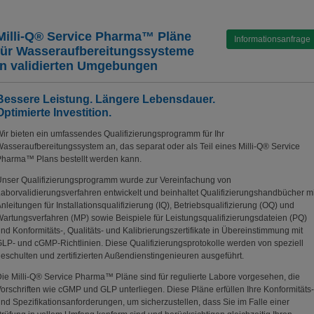
Milli-Q® Service Pharma™ Pläne
Informationsanfrage
für Wasseraufbereitungssysteme
in validierten Umgebungen
Bessere Leistung. Längere Lebensdauer.
Optimierte Investition.
ir bieten ein umfassendes Qualifizierungsprogramm für Ihr
asseraufbereitungssystem an, das separat oder als Teil eines Milli-Q® Service
harma™ Plans bestellt werden kann.
nser Qualifizierungsprogramm wurde zur Vereinfachung von
aborvalidierungsverfahren entwickelt und beinhaltet Qualifizierungshandbücher mi
nleitungen für Installationsqualifizierung (IQ), Betriebsqualifizierung (OQ) und
artungsverfahren (MP) sowie Beispiele für Leistungsqualifizierungsdateien (PQ)
nd Konformitäts-, Qualitäts- und Kalibrierungszertifikate in Übereinstimmung mit
LP- und cGMP-Richtlinien. Diese Qualifizierungsprotokolle werden von speziell
eschulten und zertifizierten Außendienstingenieuren ausgeführt.
ie Milli-Q® Service Pharma™ Pläne sind für regulierte Labore vorgesehen, die
orschriften wie cGMP und GLP unterliegen. Diese Pläne erfüllen Ihre Konformitäts-
nd Spezifikationsanforderungen, um sicherzustellen, dass Sie im Falle einer