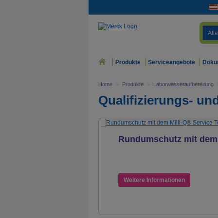
Alle
Produkte
Serviceangebote
Doku
Home
>
Produkte
>
Laborwasseraufbereitung
Qualifizierungs- un
Rundumschutz mit dem
Milli-Q® Service Total
Pharma™ Plan
Weitere Informationen