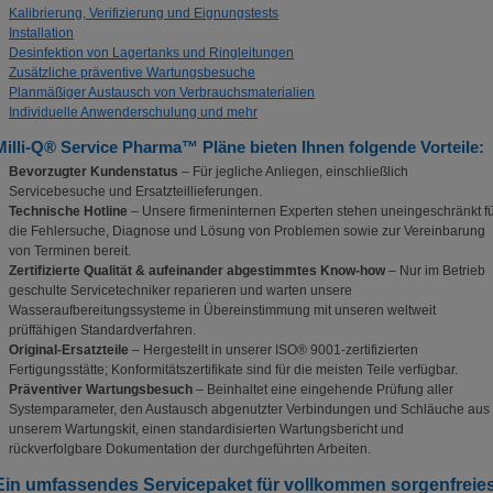
Kalibrierung, Verifizierung und Eignungstests
Installation
Desinfektion von Lagertanks und Ringleitungen
Zusätzliche präventive Wartungsbesuche
Planmäßiger Austausch von Verbrauchsmaterialien
Individuelle Anwenderschulung und mehr
Milli-Q® Service Pharma™ Pläne bieten Ihnen folgende Vorteile:
Bevorzugter Kundenstatus
– Für jegliche Anliegen, einschließlich
Servicebesuche und Ersatzteillieferungen.
Technische Hotline
– Unsere firmeninternen Experten stehen uneingeschränkt f
die Fehlersuche, Diagnose und Lösung von Problemen sowie zur Vereinbarung
von Terminen bereit.
Zertifizierte Qualität & aufeinander abgestimmtes Know-how
– Nur im Betrieb
geschulte Servicetechniker reparieren und warten unsere
Wasseraufbereitungssysteme in Übereinstimmung mit unseren weltweit
prüffähigen Standardverfahren.
Original-Ersatzteile
– Hergestellt in unserer ISO® 9001-zertifizierten
Fertigungsstätte; Konformitätszertifikate sind für die meisten Teile verfügbar.
Präventiver Wartungsbesuch
– Beinhaltet eine eingehende Prüfung aller
Systemparameter, den Austausch abgenutzter Verbindungen und Schläuche aus
unserem Wartungskit, einen standardisierten Wartungsbericht und
rückverfolgbare Dokumentation der durchgeführten Arbeiten.
Ein umfassendes Servicepaket für vollkommen sorgenfreie