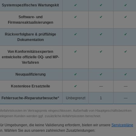
Systemspezifisches Wartungskit
✔
✔
✔
Software- und
✔
✔
✔
Firmwareaktualisierungen
Rückverfolgbare & prüffähige
✔
✔
✔
Dokumentation
Von Konformitätsexperten
✔
✔
✔
entwickelte offizielle OQ- und MP-
Verfahren
Neuqualifizierung
✔
✔
✔
Kostenlose Ersatzteile
✔
—
—
Fehlersuche-/Reparaturbesuche*
Unbegrenzt
1
—
 Anfahrtskosten im Vertragspreis eingeschlossen. Außerhalb von Hauptgeschäftsbezirken
elegenen Kunden werden ggf. zusätzliche Anfahrtskosten berechnet.
ür Umgebungen, die keine Validierung erfordern, bieten wir unsere
Servicepläne
n. Wählen Sie aus unseren zahlreichen Zusatzleistungen: