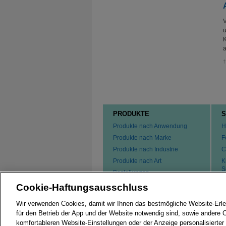
V
u
K
a
PRODUKTE
S
Produkte nach Anwendung
H
Produkte nach Marke
F
Produkte nach Industrie
C
Produkte nach Art
K
S
Bestellungen
F
Cookie-Haftungsausschluss
P
K
Wir verwenden Cookies, damit wir Ihnen das bestmögliche Website-Erle
für den Betrieb der App und der Website notwendig sind, sowie andere 
komfortableren Website-Einstellungen oder der Anzeige personalisierter