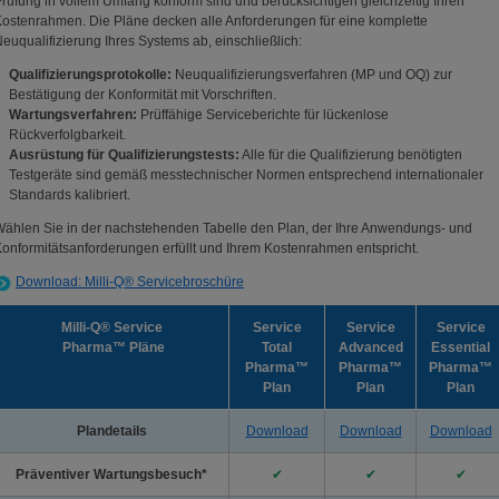
rüfung in vollem Umfang konform sind und berücksichtigen gleichzeitig Ihren
ostenrahmen. Die Pläne decken alle Anforderungen für eine komplette
euqualifizierung Ihres Systems ab, einschließlich:
Qualifizierungsprotokolle:
Neuqualifizierungsverfahren (MP und OQ) zur
Bestätigung der Konformität mit Vorschriften.
Wartungsverfahren:
Prüffähige Serviceberichte für lückenlose
Rückverfolgbarkeit.
Ausrüstung für Qualifizierungstests:
Alle für die Qualifizierung benötigten
Testgeräte sind gemäß messtechnischer Normen entsprechend internationaler
Standards kalibriert.
ählen Sie in der nachstehenden Tabelle den Plan, der Ihre Anwendungs- und
onformitätsanforderungen erfüllt und Ihrem Kostenrahmen entspricht.
Download: Milli-Q® Servicebroschüre
Milli-Q® Service
Service
Service
Service
Pharma™
Pläne
Total
Advanced
Essential
Pharma™
Pharma™
Pharma™
Plan
Plan
Plan
Plandetails
Download
Download
Download
Präventiver Wartungsbesuch*
✔
✔
✔