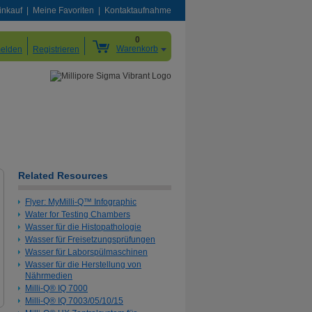
inkauf
Meine Favoriten
Kontaktaufnahme
0
Warenkorb
elden
Registrieren
Related Resources
Flyer: MyMilli-Q™ Infographic
Water for Testing Chambers
Wasser für die Histopathologie
Wasser für Freisetzungsprüfungen
Wasser für Laborspülmaschinen
Wasser für die Herstellung von
Nährmedien
Milli-Q® IQ 7000
Milli-Q® IQ 7003/05/10/15