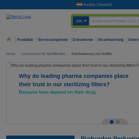
Austria
/
Deutsch
Alle
Produkte
Serviceangebote
Dokumente
Verantwortung
Unter
Home
>
Lernzentrum für Sterilfiltration
>
Keimbelastung und Vorfilter
Why do leading pharma companies place
their trust in our sterilizing filters?
Because lives depend on their drug.
Bioburden Reducti