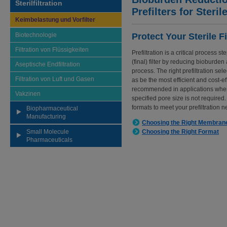
Sterilfiltration
Prefilters for Sterile
Keimbelastung und Vorfilter
Biotechnologie
Protect Your Sterile Fi
Filtration von Flüssigkeiten
Prefiltration is a critical process 
(final) filter by reducing bioburde
Aseptische Endfiltration
process. The right prefiltration sel
Filtration von Luft und Gasen
as be the most efficient and cost-eff
recommended in applications wher
Vakzinen
specified pore size is not required.
formats to meet your prefiltration n
Biopharmaceutical
Manufacturing
Choosing the Right Membran
Small Molecule
Choosing the Right Format
Pharmaceuticals