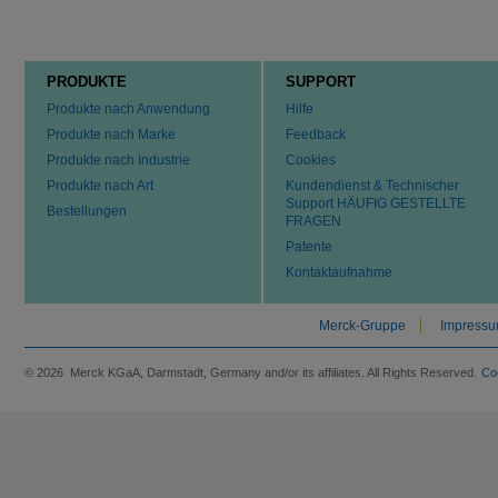
PRODUKTE
SUPPORT
Produkte nach Anwendung
Hilfe
Produkte nach Marke
Feedback
Produkte nach Industrie
Cookies
Produkte nach Art
Kundendienst & Technischer
Support HÄUFIG GESTELLTE
Bestellungen
FRAGEN
Patente
Kontaktaufnahme
Merck-Gruppe
Impress
© 2026 Merck KGaA, Darmstadt, Germany and/or its affiliates. All Rights Reserved.
Co