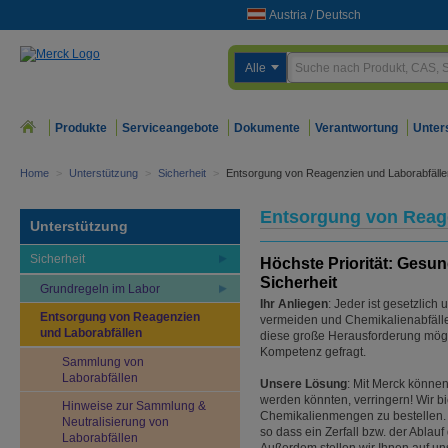
Austria
/
Deutsch
Alle
Produkte
Serviceangebote
Dokumente
Verantwortung
Unter
Home
>
Unterstützung
>
Sicherheit
>
Entsorgung von Reagenzien und Laborabfälle
Entsorgung von Reage
Unterstützung
Sicherheit
Höchste Priorität: Gesu
Sicherheit
Grundregeln im Labor
Ihr Anliegen
: Jeder ist gesetzlich
Entsorgung von Reagenzien
vermeiden und Chemikalienabfälle
und Laborabfällen
diese große Herausforderung möglic
Kompetenz gefragt.
Sammlung von
Laborabfällen
Unsere Lösung
: Mit Merck können
werden könnten, verringern! Wir bi
Hinweise zur Sammlung &
Chemikalienmengen zu bestellen. 
Neutralisierung von
so dass ein Zerfall bzw. der Ablau
Laborabfällen