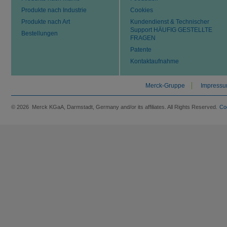
Produkte nach Industrie
Cookies
Produkte nach Art
Kundendienst & Technischer
Support HÄUFIG GESTELLTE
Bestellungen
FRAGEN
Patente
Kontaktaufnahme
Merck-Gruppe
Impress
© 2026 Merck KGaA, Darmstadt, Germany and/or its affiliates. All Rights Reserved.
Co