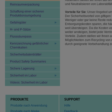
Außerdem stellen wir Ihnen auf u
und Neutralisieren von Laborabfäl
Reinraumverpackung
Schaffung einer sicheren
Vorteile für Sie
: Unser Angebot um
Produktionsumgebung
Der Sicherheitsvorteil von giftige
Weniger oder gar keine Reste red
Gefahrgüter
Entsorgungskosten sparen, die häu
weit übersteigen. Da die Kosten
H- und P-Sätze
weiter ansteigen, bietet jede Ver
Vorteile. Zudem stellen wir Ihnen 
Flusssäurepass
Möglichkeiten zum Recycling von
Kennzeichnung gefährlicher
durch geeignete Vorbehandlung zu
Chemikalien
Sicherheitsdatenblätter
Product Safety Summaries
Sichere Lagerung
Sicherheit im Labor
Videos: Sicherheit im Labor
PRODUKTE
SUPPORT
Produkte nach Anwendung
Hilfe
Produkte nach Marke
Feedback