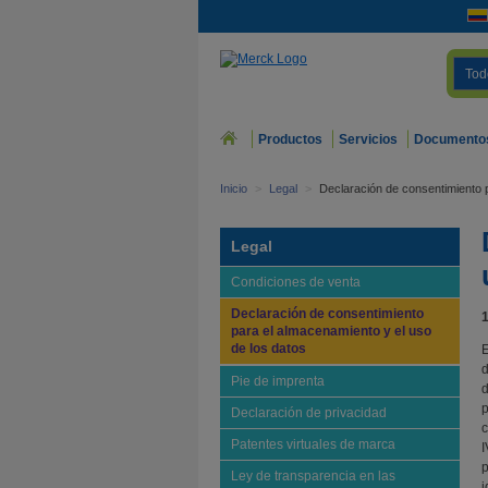
Tod
Productos
Servicios
Documento
Inicio
>
Legal
>
Declaración de consentimiento p
Legal
Condiciones de venta
Declaración de consentimiento
1
para el almacenamiento y el uso
de los datos
E
d
Pie de imprenta
d
p
Declaración de privacidad
c
Patentes virtuales de marca
I
p
Ley de transparencia en las
i