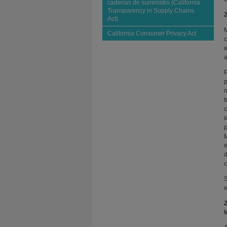
cadenas de suministro (California
Transparency in Supply Chains
2
Act)
M
California Consumer Privacy Act
c
e
a
P
p
n
t
c
i
p
M
e
d
c
S
e
2