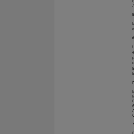
5
M
a
6
U
e
p
u
f
l
D
F
C
7
E