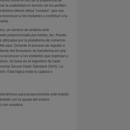
ónimos sobre el uso de la plataforma de
ar la usabilidad en función de los perfiles
ctrónico Merck utiliza "cookies", que son
reconocer a los visitantes y contribuir a la
aseña.
cs, un servicio de análisis web
is web proporcionado por Adobe, Inc. Puede
s utilizadas por la plataforma de comercio
eb aquí. Durante el proceso de registro e
diente del formulario se transforma en una
ra reconocer a los visitantes que regresan y
ónimos. Se basa en el algoritmo de hash
a norma Secure Hash Standard (SHS). La
ón. Esta lógica evita la captura o
electrónico para proporcionarle este boletín
 boletín con la ayuda del enlace
o con nosotros.