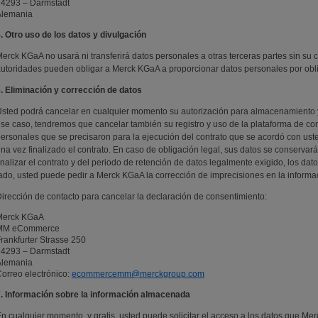
64293 – Darmstadt
Alemania
. Otro uso de los datos y divulgación
erck KGaA no usará ni transferirá datos personales a otras terceras partes sin su 
utoridades pueden obligar a Merck KGaA a proporcionar datos personales por obli
. Eliminación y corrección de datos
sted podrá cancelar en cualquier momento su autorización para almacenamiento 
se caso, tendremos que cancelar también su registro y uso de la plataforma de co
ersonales que se precisaron para la ejecución del contrato que se acordó con uste
na vez finalizado el contrato. En caso de obligación legal, sus datos se conservar
inalizar el contrato y del periodo de retención de datos legalmente exigido, los dat
ado, usted puede pedir a Merck KGaA la corrección de imprecisiones en la informac
irección de contacto para cancelar la declaración de consentimiento:
Merck KGaA
MM eCommerce
rankfurter Strasse 250
64293 – Darmstadt
Alemania
orreo electrónico:
ecommercemm@merckgroup.com
. Información sobre la información almacenada
n cualquier momento, y gratis, usted puede solicitar el acceso a los datos que M