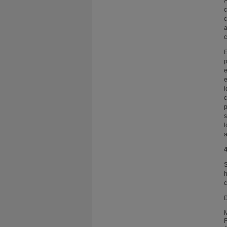
A
c
c
a
c
E
p
e
e
i
c
p
s
l
a
4
S
h
c
D
F