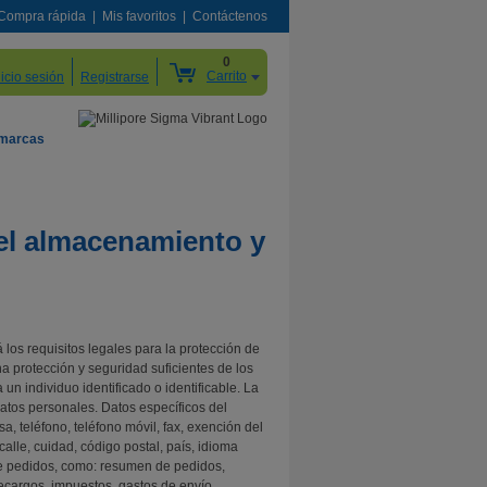
Compra rápida
Mis favoritos
Contáctenos
0
Carrito
nicio sesión
Registrarse
 marcas
el almacenamiento y
los requisitos legales para la protección de
 protección y seguridad suficientes de los
un individuo identificado o identificable. La
atos personales. Datos específicos del
a, teléfono, teléfono móvil, fax, exención del
calle, cuidad, código postal, país, idioma
s de pedidos, como: resumen de pedidos,
 recargos, impuestos, gastos de envío.