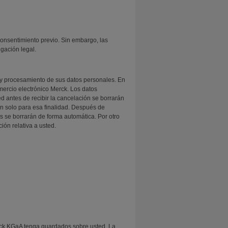
consentimiento previo. Sin embargo, las
gación legal.
y procesamiento de sus datos personales. En
mercio electrónico Merck. Los datos
d antes de recibir la cancelación se borrarán
án solo para esa finalidad. Después de
os se borrarán de forma automática. Por otro
ión relativa a usted.
erck KGaA tenga guardados sobre usted. La