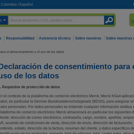
Colombia
/
Español
o
I
s
Responsabilidad
Asistencia técnica
Sobre nosotros
Sobre nuestras
ara el almacenamiento y el uso de los datos
Declaración de consentimiento para 
uso de los datos
. Requisitos de protección de datos
n el contexto de la plataforma de comercio electrónico Merck, Merck KGaA aplicará 
atos, en particular la German Bundesdatenschutzgesetz (BDSG), para asegurar una
atos personales. Por datos personales se entiende cualquier información relativa a 
lataforma de comercio electrónico Merck almacenará en particular los siguientes d
liente: dirección de correo electrónico, contraseña, cargo, nombre, apellido, empres
VA, acuerdo de condiciones de venta, dirección de envío, dirección de facturación, 
referido, estado, dirección de la factura, resumen del cliente, y datos específico
dentificación de los productos, moneda, total de artículos, total, costes extra, otros