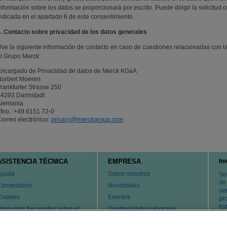
nformación sobre los datos se proporcionará por escrito. Puede dirigir la solicitud 
ndicada en el apartado 6 de este consentimiento.
. Contacto sobre privacidad de los datos generales
se la siguiente información de contacto en caso de cuestiones relacionadas con la
l Grupo Merck:
ncargado de Privacidad de datos de Merck KGaA
Norbert Moeren
rankfurter Strasse 250
64293 Darmstadt
Alemania
fno.: +49 6151 72-0
orreo electrónico:
privacy@merckgroup.com
ASISTENCIA TÉCNICA
EMPRESA
In
Ayuda
Sobre nosotros
So
de
Comentarios
Novedades
ser
Cookies
Eventos
pr
tr
reguntas frecuentes sobre el
Oportunidades laborales
ervicio de atención al cliente y
Cambiar país
l servicio técnico