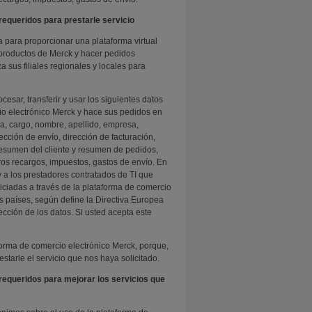
requeridos para prestarle servicio
para proporcionar una plataforma virtual
 productos de Merck y hacer pedidos
za sus filiales regionales y locales para
esar, transferir y usar los siguientes datos
io electrónico Merck y hace sus pedidos en
ña, cargo, nombre, apellido, empresa,
ección de envío, dirección de facturación,
, resumen del cliente y resumen de pedidos,
otros recargos, impuestos, gastos de envío. En
 y a los prestadores contratados de TI que
iciadas a través de la plataforma de comercio
os países, según define la Directiva Europea
ción de los datos. Si usted acepta este
forma de comercio electrónico Merck, porque,
tarle el servicio que nos haya solicitado.
requeridos para mejorar los servicios que