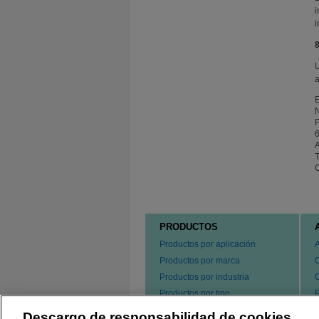
i
i
8
U
a
E
F
T
C
PRODUCTOS
Productos por aplicación
Productos por marca
Productos por industria
Productos por tipo
P
s
Hacer un pedido de nuestros
Descargo de responsabilidad de cookies
e