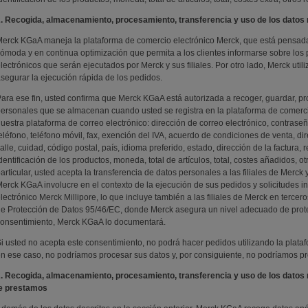
. Recogida, almacenamiento, procesamiento, transferencia y uso de los datos 
erck KGaA maneja la plataforma de comercio electrónico Merck, que está pensada 
ómoda y en continua optimización que permita a los clientes informarse sobre los
lectrónicos que serán ejecutados por Merck y sus filiales. Por otro lado, Merck utili
segurar la ejecución rápida de los pedidos.
ara ese fin, usted confirma que Merck KGaA está autorizada a recoger, guardar, proc
ersonales que se almacenan cuando usted se registra en la plataforma de comerc
uestra plataforma de correo electrónico: dirección de correo electrónico, contrase
eléfono, teléfono móvil, fax, exención del IVA, acuerdo de condiciones de venta, dir
alle, cuidad, código postal, país, idioma preferido, estado, dirección de la factura
dentificación de los productos, moneda, total de artículos, total, costes añadidos, 
articular, usted acepta la transferencia de datos personales a las filiales de Merck
erck KGaA involucre en el contexto de la ejecución de sus pedidos y solicitudes in
lectrónico Merck Millipore, lo que incluye también a las filiales de Merck en tercer
e Protección de Datos 95/46/EC, donde Merck asegura un nivel adecuado de protec
onsentimiento, Merck KGaA lo documentará.
i usted no acepta este consentimiento, no podrá hacer pedidos utilizando la plata
n ese caso, no podríamos procesar sus datos y, por consiguiente, no podríamos pres
. Recogida, almacenamiento, procesamiento, transferencia y uso de los datos 
le prestamos