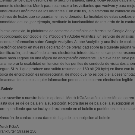
demás de los datos descritos en la sección anterior, Merck KGaA recoge datos an
omercio electrónico Merck para reconocer a los visitantes que vuelven y para mejor
onductuales anónimos de los visitantes. Con este fin, la plataforma de comercio ele
rchivos de textos que se guardan en su ordenador. La finalidad de estas cookies es 
omodidad de uso, por ejemplo, mediante la funcionalidad de recuerdo de la contr
n este contexto, la plataforma de comercio electrónico de Merck usa Google Analyti
roporcionado por Google Inc. ("Google") y Adobe Analytics, un servicio de anális
ncontrar información sobre Google Analytics, Adobe Analytics y una lista de cookie
lectrónico Merck en nuestra declaración de privacidad sobre la siguiente página W
dentificación, la dirección de correo electrónico introducida en el campo correspon
lave hash ilegible en una lógica de encriptación coherente. La clave hash sirve pa
ara mejorar la usabilidad en función de los perfiles de conducta de visitantes an
eguro SHA-1 que produce una salida resumen de 160 bit (20 byte) en línea con l
ógica de encriptación es unidireccional, de modo que no es posible la desencriptaci
lmacenamiento de cualquier información personal o de correo electrónico legible.
.Boletín
i se suscribe a nuestro boletín opcional, Merck KGaA usará su dirección de correo 
asta que se dé de baja en la suscripción. Podrá darse de baja de la suscripción al
orrespondiente que se incluye directamente en el boletín o poniéndose en contact
irección de contacto para darse de baja de la suscripción al boletín:
Merck KGaA
rankfurter Strasse 250