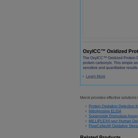
OxyICC™ Oxidized Prote
The OxyICC™ Oxidized Protein Det
protein carbonyls. This simple a
sensitive and quantitative results
Learn More
Merck provides effective solutions f
Protein Oxidation Detection K
Nitrotyrosine ELISA
Superoxide Dismutase Assay
MILLIPLEX®
Human Oxid
MAP
FlowCellect® Oxidative Stress
Related Products