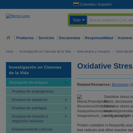
Colombia
/
Español
Todo
Productos
Servicios
Documentos
Responsabilidad
Asistenc
Inicio
>
Investigación en Ciencias de la Vida
>
Anticuerpos y ensayos
>
Descripció
Oxidative Stre
Investigación en Ciencias
de la Vida
Descripción de ensayos
Related Resources:
Brochures
|
A
Pruebas de angiogénesis
Oxidative stress i
Ensayos de apóptosis
levels, decreased
Oxidative stress a
Pruebas de autofagia
neurodegeneration.
or impairing their
Ensayos de invasión y
migración celulares
Protein oxidation is frequently ass
Enriquecimiento y tinción
free radicals and other reactive s