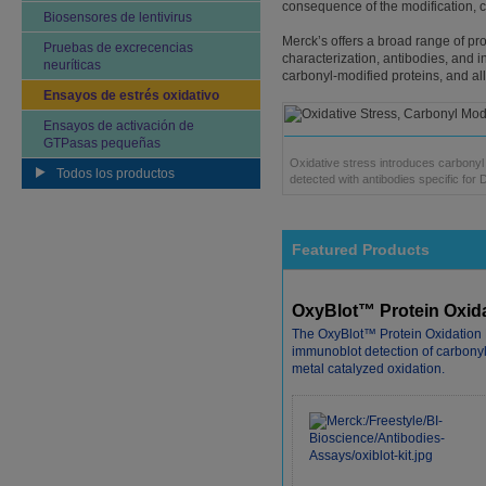
consequence of the modification, c
Biosensores de lentivirus
Merck’s offers a broad range of pro
Pruebas de excrecencias
characterization, antibodies, and i
neuríticas
carbonyl-modified proteins, and al
Ensayos de estrés oxidativo
Ensayos de activación de
GTPasas pequeñas
Oxidative stress introduces carbonyl
Todos los productos
detected with antibodies specific for 
Featured Products
OxyBlot™ Protein Oxida
The OxyBlot™ Protein Oxidation 
immunoblot detection of carbonyl 
metal catalyzed oxidation.