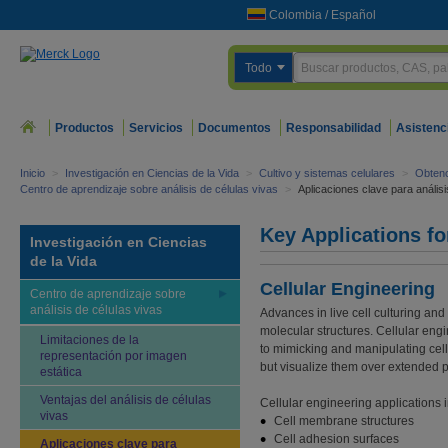
Colombia
/
Español
Todo
Productos
Servicios
Documentos
Responsabilidad
Asistenc
Inicio
>
Investigación en Ciencias de la Vida
>
Cultivo y sistemas celulares
>
Obtenc
Centro de aprendizaje sobre análisis de células vivas
>
Aplicaciones clave para análisi
Key Applications fo
Investigación en Ciencias
de la Vida
Cellular Engineering
Centro de aprendizaje sobre
análisis de células vivas
Advances in live cell culturing and
molecular structures. Cellular eng
Limitaciones de la
to mimicking and manipulating cellul
representación por imagen
but visualize them over extended p
estática
Ventajas del análisis de células
Cellular engineering applications i
vivas
Cell membrane structures
Cell adhesion surfaces
Aplicaciones clave para