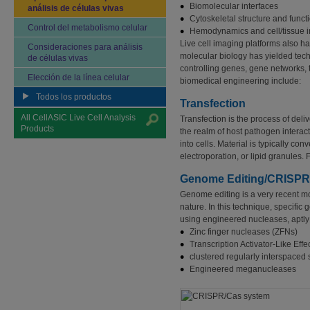
Biomolecular interfaces
análisis de células vivas
Cytoskeletal structure and funct
Control del metabolismo celular
Hemodynamics and cell/tissue i
Live cell imaging platforms also h
Consideraciones para análisis
molecular biology has yielded tec
de células vivas
controlling genes, gene networks, 
Elección de la línea celular
biomedical engineering include:
Todos los productos
Transfection
All CellASIC Live Cell Analysis
Transfection is the process of deli
Products
the realm of host pathogen interact
into cells. Material is typically co
electroporation, or lipid granules. F
Genome Editing/CRISP
Genome editing is a very recent mo
nature. In this technique, specifi
using engineered nucleases, aptly
Zinc finger nucleases (ZFNs)
Transcription Activator-Like Ef
clustered regularly interspaced
Engineered meganucleases