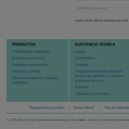
CRISPR/Cas system
Learn more about measuring your g
PRODUCTOS
ASISTENCIA TÉCNICA
Productos por aplicación
Ayuda
Productos por marca
Comentarios
Productos por industria
Cookies
Productos por tipo
Preguntas frecuentes sobre el
servicio de atención al cliente y
Hacer un pedido de nuestros
el servicio técnico
productos
Patentes
Contacte con nosotros
Regulaciones Locales
Grupo Merck
Pie de imprent
© 2025 Merck KGaA, Darmstadt, Alemania y/o sus filiales. Todos los derechos reserva