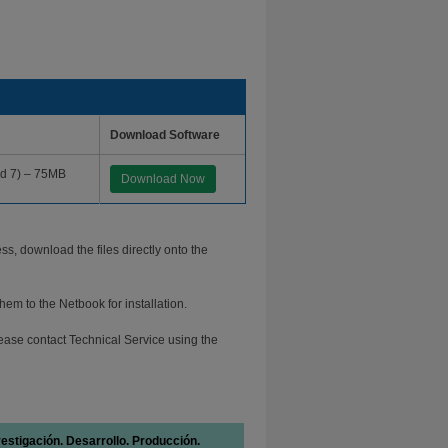
Download Software
nd 7) – 75MB
Download Now
s, download the files directly onto the
em to the Netbook for installation.
lease contact Technical Service using the
vestigación. Desarrollo. Producción.