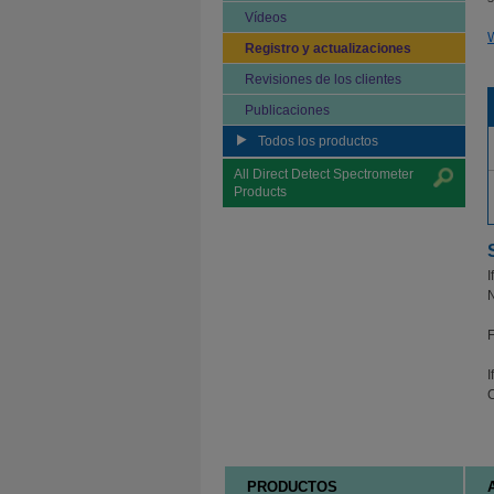
Vídeos
W
Registro y actualizaciones
Revisiones de los clientes
Publicaciones
Todos los productos
All Direct Detect Spectrometer
Products
I
N
F
I
C
PRODUCTOS