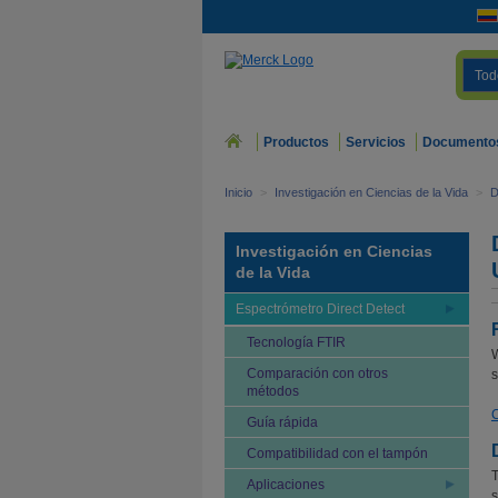
Tod
Productos
Servicios
Documento
Inicio
>
Investigación en Ciencias de la Vida
>
D
Investigación en Ciencias
de la Vida
Espectrómetro Direct Detect
Tecnología FTIR
W
Comparación con otros
s
métodos
C
Guía rápida
Compatibilidad con el tampón
T
Aplicaciones
s