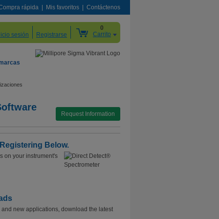
Compra rápida
Mis favoritos
Contáctenos
0
Carrito
nicio sesión
Registrarse
 marcas
lizaciones
Software
Request Information
Registering Below.
s on your instrument's
oads
 and new applications, download the latest