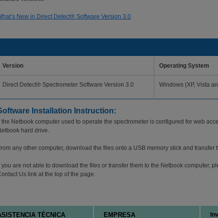
hat’s New in Direct Detect® Software Version 3.0
Direct Detect® Spectrometer
Version
Operating System
Direct Detect® Spectrometer Software Version 3.0
Windows (XP, Vista a
Software Installation Instruction:
f the Netbook computer used to operate the spectrometer is configured for web acces
etbook hard drive.
rom any other computer, download the files onto a USB memory stick and transfer th
f you are not able to download the files or transfer them to the Netbook computer, p
ontact Us link at the top of the page.
ASISTENCIA TÉCNICA
EMPRESA
In