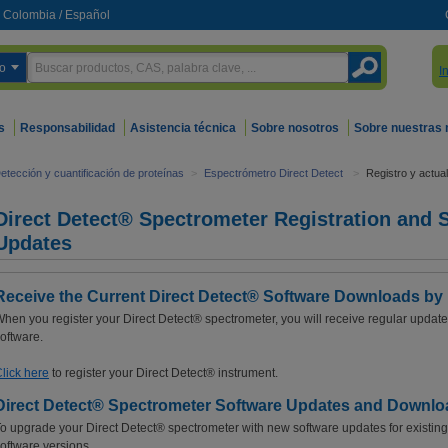
Colombia
/
Español
o
I
s
Responsabilidad
Asistencia técnica
Sobre nosotros
Sobre nuestras
etección y cuantificación de proteínas
>
Espectrómetro Direct Detect
>
Registro y actua
Direct Detect® Spectrometer Registration and 
Updates
Receive the Current Direct Detect® Software Downloads by 
hen you register your Direct Detect® spectrometer, you will receive regular update
oftware.
lick here
to register your Direct Detect® instrument.
Direct Detect® Spectrometer Software Updates and Downl
o upgrade your Direct Detect® spectrometer with new software updates for existing
oftware versions.