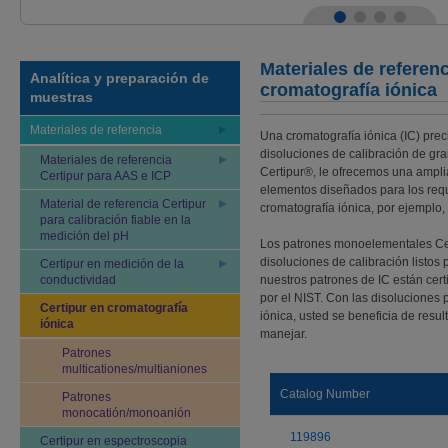
Materiales de referen
Analítica y preparación de
cromatografía iónica
muestras
Materiales de referencia
Una cromatografía iónica (IC) prec
disoluciones de calibración de gr
Materiales de referencia
Certipur®, le ofrecemos una ampli
Certipur para AAS e ICP
elementos diseñados para los requ
Material de referencia Certipur
cromatografía iónica, por ejemplo, 
para calibración fiable en la
medición del pH
Los patrones monoelementales Cer
disoluciones de calibración listos
Certipur en medición de la
conductividad
nuestros patrones de IC están cert
por el NIST. Con las disoluciones
Certipur en cromatografía
iónica, usted se beneficia de result
iónica
manejar.
Patrones
multicationes/multianiones
Catalog Number
Patrones
monocatión/monoanión
119896
Certipur en espectroscopia