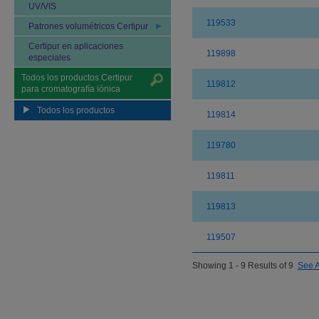
UV/VIS
119533
Patrones volumétricos Certipur
Certipur en aplicaciones
119898
especiales
Todos los productos Certipur
119812
para cromatografía iónica
Todos los productos
119814
119780
119811
119813
119507
Showing 1 - 9 Results of 9
See A