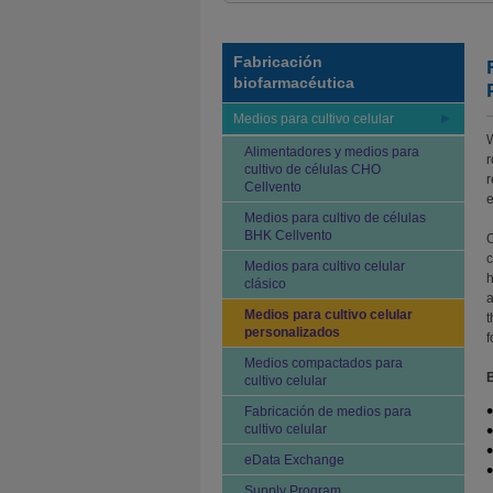
Fabricación
biofarmacéutica
Medios para cultivo celular
W
Alimentadores y medios para
r
cultivo de células CHO
r
Cellvento
e
Medios para cultivo de células
BHK Cellvento
O
c
Medios para cultivo celular
h
clásico
a
Medios para cultivo celular
t
personalizados
f
Medios compactados para
B
cultivo celular
Fabricación de medios para
cultivo celular
eData Exchange
Supply Program