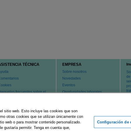
ASISTENCIA TÉCNICA
EMPRESA
In
Ayuda
Sobre nosotros
So
de
Comentarios
Novedades
ser
Cookies
Eventos
pr
tr
reguntas frecuentes sobre el
Oportunidades laborales
ervicio de atención al cliente y
Cambiar país
l servicio técnico
atentes
el sitio web. Esto incluye las cookies que son
ontacte con nosotros
como otras cookies que se utilizan únicamente con
Configuración de 
tio web o para mostrar contenido personalizado.
le gustaría permitir. Tenga en cuenta que,
rupo Merck
Pie de imprenta
Condiciones de uso
Declaración d