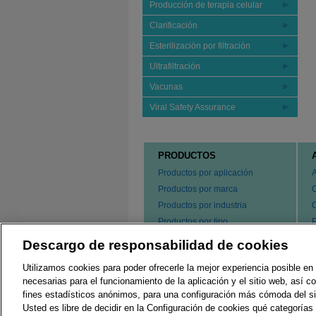
Producción de terapia celular
Clarificación
Esterilización por filtración
Ultrafiltración
Vacunas
Viral Safety Assurance
PRODUCTOS
Productos por aplicación
Productos por marca
Productos por industria
Productos por tipo
P
s
Hacer un pedido de nuestros
Descargo de responsabilidad de cookies
e
productos
P
Utilizamos cookies para poder ofrecerle la mejor experiencia posible en 
C
necesarias para el funcionamiento de la aplicación y el sitio web, así 
fines estadísticos anónimos, para una configuración más cómoda del si
Usted es libre de decidir en la Configuración de cookies qué categorías 
Regulaciones Locales
G