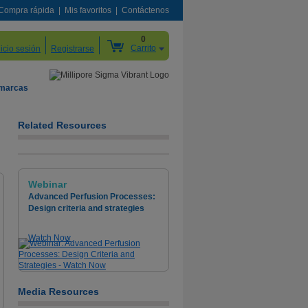
Compra rápida
Mis favoritos
Contáctenos
0
Carrito
nicio sesión
Registrarse
 marcas
Related Resources
Webinar
Advanced Perfusion Processes:
Design criteria and strategies
Watch Now
Media Resources