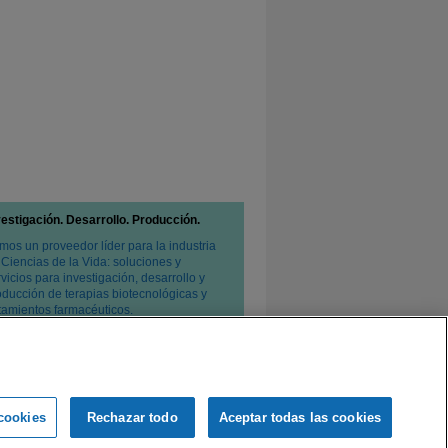
vestigación. Desarrollo. Producción.
mos un proveedor líder para la industria
 Ciencias de la Vida: soluciones y
vicios para investigación, desarrollo y
oducción de terapias biotecnológicas y
atamientos farmacéuticos.
cookies
Rechazar todo
Aceptar todas las cookies
e privacidad
Condiciones de venta