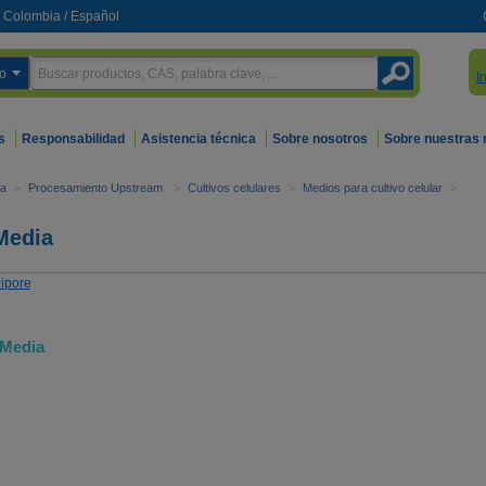
Colombia
/
Español
o
I
s
Responsabilidad
Asistencia técnica
Sobre nosotros
Sobre nuestras
ca
>
Procesamiento Upstream
>
Cultivos celulares
>
Medios para cultivo celular
>
Media
 Media