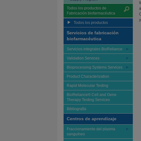
W
Todos los productos de
a
Fabricación biofarmacéutica
O
y
Todos los productos
Servicios de fabricación
biofarmacéutica
Servicios integrales BioReliance
Validation Services
Bioprocessing Systems Services
Product Characterization
Rapid Molecular Testing
BioReliance® Cell and Gene
Therapy Testing Services
Bibliografía
Centros de aprendizaje
Fraccionamiento del plasma
sanguíneo