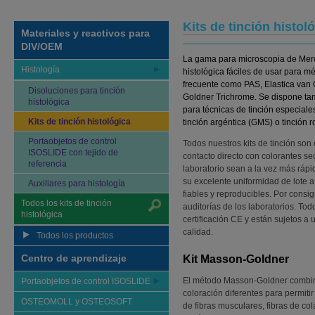
Kits de tinción histo
Materiales y reactivos para
DIV/OEM
La gama para microscopia de Merck
Histología
histológica fáciles de usar para m
frecuente como PAS, Elastica van
Disoluciones para tinción
Goldner Trichrome. Se dispone tam
histológica
para técnicas de tinción especiale
Kits de tinción histológica
tinción argéntica (GMS) o tinción r
Portaobjetos de control
Todos nuestros kits de tinción son
ISOSLIDE con tejido de
contacto directo con colorantes s
referencia
laboratorio sean a la vez más rápi
su excelente uniformidad de lote a 
Auxiliares para histología
fiables y reproducibles. Por consi
Todos los kits de tinción
auditorías de los laboratorios. Tod
histológica
certificación CE y están sujetos 
calidad.
Todos los productos
Centro de aprendizaje
Kit Masson-Goldner
El método Masson-Goldner combina
Portaobjetos de control ISOSLIDE
coloración diferentes para permitir
OSTEOMOLL y OSTEOSOFT
de fibras musculares, fibras de colá