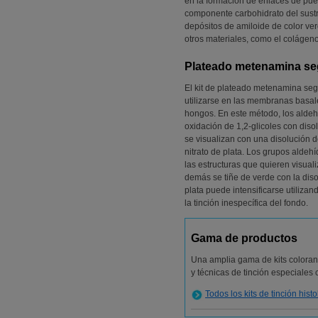
en la formación de enlaces de pue
componente carbohidrato del sustr
depósitos de amiloide de color verd
otros materiales, como el colágeno
Plateado metenamina s
El kit de plateado metenamina s
utilizarse en las membranas basale
hongos. En este método, los aldeh
oxidación de 1,2-glicoles con diso
se visualizan con una disolución 
nitrato de plata. Los grupos aldehí
las estructuras que quieren visual
demás se tiñe de verde con la diso
plata puede intensificarse utilizan
la tinción inespecífica del fondo.
Gama de productos
Una amplia gama de kits colorant
y técnicas de tinción especiale
Todos los kits de tinción hist