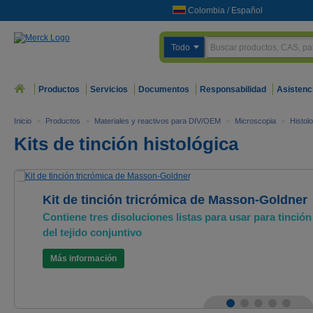
Colombia
/
Español
Todo
Productos
Servicios
Documentos
Responsabilidad
Asistenc
Inicio
>
Productos
>
Materiales y reactivos para DIV/OEM
>
Microscopia
>
Histol
Kits de tinción histológica
Kit de tinción tricrómica de Masson-Goldner
Contiene tres disoluciones listas para usar para tinción
del tejido conjuntivo
Más información