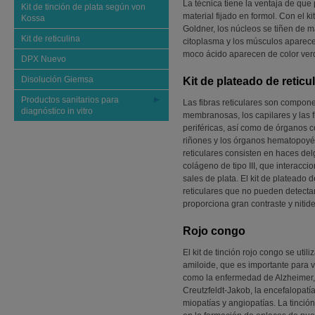
La técnica tiene la ventaja de que 
Kit de tinción de plata según von
material fijado en formol. Con el k
Kossa
Goldner, los núcleos se tiñen de m
Kit de reticulina
citoplasma y los músculos aparecen d
moco ácido aparecen de color verde 
DPX Nuevo
Disolución Giemsa
Kit de plateado de reti
Productos sanitarios para
Las fibras reticulares son compone
diagnóstico in vitro
membranosas, los capilares y las f
periféricas, así como de órganos c
riñones y los órganos hematopoyét
reticulares consisten en haces delg
colágeno de tipo III, que interacci
sales de plata. El kit de plateado de
reticulares que no pueden detectar
proporciona gran contraste y nitide
Rojo congo
El kit de tinción rojo congo se util
amiloide, que es importante para 
como la enfermedad de Alzheimer,
Creutzfeldt-Jakob, la encefalopat
miopatías y angiopatías. La tinció