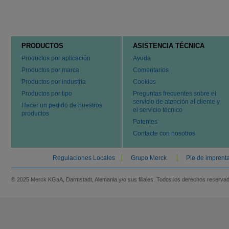
PRODUCTOS
ASISTENCIA TÉCNICA
Productos por aplicación
Ayuda
Productos por marca
Comentarios
Productos por industria
Cookies
Productos por tipo
Preguntas frecuentes sobre el
servicio de atención al cliente y
Hacer un pedido de nuestros
el servicio técnico
productos
Patentes
Contacte con nosotros
Regulaciones Locales
Grupo Merck
Pie de imprent
© 2025 Merck KGaA, Darmstadt, Alemania y/o sus filiales. Todos los derechos reserva