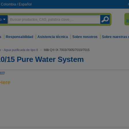
Colombia
/
Español
o
I
s
Responsabilidad
Asistencia técnica
Sobre nosotros
Sobre nuestras
ix - Agua purificada de tipo II
>
Milli-Q® IX 7003/7005/7010/7015
/10/15 Pure Water System
 Here