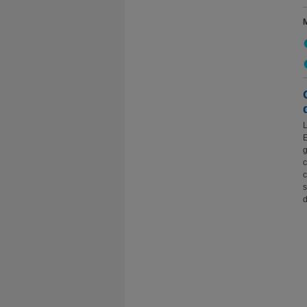
L
E
g
c
c
s
d