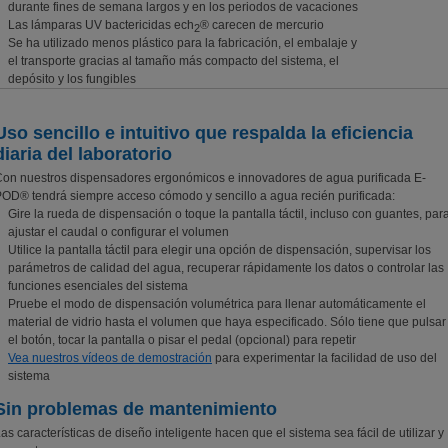
durante fines de semana largos y en los periodos de vacaciones
Las lámparas UV bactericidas ech
® carecen de mercurio
2
Se ha utilizado menos plástico para la fabricación, el embalaje y
el transporte gracias al tamaño más compacto del sistema, el
depósito y los fungibles
Uso sencillo e intuitivo que respalda la eficiencia
diaria del laboratorio
on nuestros dispensadores ergonómicos e innovadores de agua purificada E-
OD® tendrá siempre acceso cómodo y sencillo a agua recién purificada:
Gire la rueda de dispensación o toque la pantalla táctil, incluso con guantes, par
ajustar el caudal o configurar el volumen
Utilice la pantalla táctil para elegir una opción de dispensación, supervisar los
parámetros de calidad del agua, recuperar rápidamente los datos o controlar las
funciones esenciales del sistema
Pruebe el modo de dispensación volumétrica para llenar automáticamente el
material de vidrio hasta el volumen que haya especificado. Sólo tiene que pulsar
el botón, tocar la pantalla o pisar el pedal (opcional) para repetir
Vea nuestros vídeos de demostración
para experimentar la facilidad de uso del
sistema
Sin problemas de mantenimiento
as características de diseño inteligente hacen que el sistema sea fácil de utilizar y