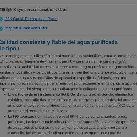
Milli-Q® IX system consumables videos
IPAK Gard® Pretreatment Packs
Integrated Tank Vent Filter
Calidad constante y fiable del agua purificada
de tipo II
as tecnologías de purificación complementarias y sostenibles, como el módulo de
DI Elix® autorregenerante y las lámparas UV carentes de mercurio ech
o®,
2
arantizan la posibilidad de tener siempre a mano agua purificada de gran calidad
onstante. Los filtros y los ultrafiltros finales le permiten una ulterior adaptación de l
alidad del agua a sus requisitos de aplicación específicos. Además, con una
upervisión precisa y continua de la resistividad directamente en la pantalla táctil de
ispensador, tendrá siempre plena confianza en la calidad de su agua purificada.
El
cartucho de pretratamiento IPAK Gard®
, de gran eficiencia, elimina los
coloides, las partículas, el cloro libre y los minerales procedentes del agua de
grifo con el objetivo de proteger la membrana de ósmosis inversa (RO) para
aumentar el rendimiento del sistema.
La RO avanzada
elimina del 95 % al 99 % de los contaminantes: iones,
partículas, bacterias y moléculas orgánicas grandes. Su lazo de recuperación
de agua reduce el consumo de la misma y se adapta a la temperatura o
conductividad del agua de alimentación para asegurar un caudal de