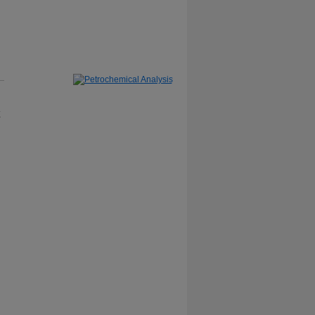
stronger?
Learn More
X