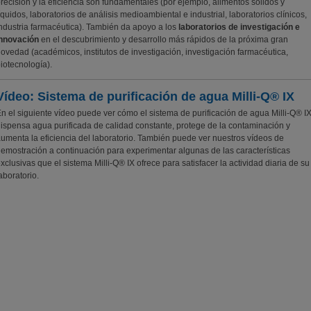
recisión y la eficiencia son fundamentales (por ejemplo, alimentos sólidos y
íquidos, laboratorios de análisis medioambiental e industrial, laboratorios clínicos,
ndustria farmacéutica). También da apoyo a los
laboratorios de investigación e
innovación
en el descubrimiento y desarrollo más rápidos de la próxima gran
ovedad (académicos, institutos de investigación, investigación farmacéutica,
iotecnología).
Vídeo: Sistema de purificación de agua Milli-Q® IX
n el siguiente vídeo puede ver cómo el sistema de purificación de agua Milli-Q® I
ispensa agua purificada de calidad constante, protege de la contaminación y
umenta la eficiencia del laboratorio. También puede ver nuestros vídeos de
emostración a continuación para experimentar algunas de las características
xclusivas que el sistema Milli-Q® IX ofrece para satisfacer la actividad diaria de su
aboratorio.