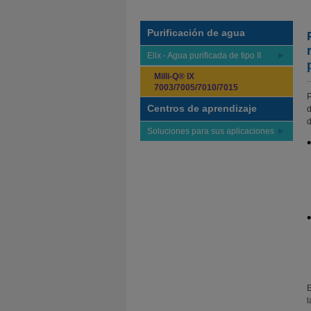
Purificación de agua
Elix - Agua purificada de tipo II
Milli-Q® IX
7003/7005/7010/7015
P
Centros de aprendizaje
d
d
Soluciones para sus aplicaciones
E
l