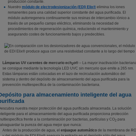
producción constante.
Nuestro
módulo de electrodesionización (EDI) Elix®
elimina los iones
remanentes para una calidad superior constante del agua purificada. El
módulo autorregenera continuamente sus resinas de intercambio iónico a
través de un pequeño campo eléctrico, eliminando la necesidad de
procedimientos de regeneración química, reduciendo el mantenimiento y
asegurando costes de funcionamiento bajos y predecibles.
Lámparas UV carentes de mercurio ech
o®
– La mayor inactivación bacterian
2
se consigue mediante la tecnología LED UVC sin mercurio que emite a 265 nm.
Estas lámparas están colocadas en el lazo de recirculación automático del
sistema y dentro del depósito de almacenamiento del agua purificada para la
prevención multiespecífica de la contaminación bacteriana.
Depósito para almacenamiento inteligente del agua
purificada
escubra nuestra mejor protección del agua purificada almacenada. La solución
nteligente para el almacenamiento del agua purificada proporciona protección
ultiespecífica frente a la contaminación por bacterias, partículas y CO
para
2
alvaguardar la pureza del agua mejor que nunca:
Antes de la producción de agua, el
enjuague automático
de la membrana de R
y del módulo de EDI Elix® asegura la entrada en el depósito sólo del agua