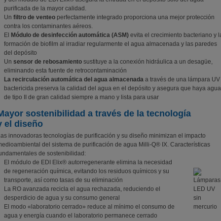
purificada de la mayor calidad.
Un
filtro de venteo
perfectamente integrado proporciona una mejor protección
contra los contaminantes aéreos.
El
Módulo de desinfección automática (ASM)
evita el crecimiento bacteriano y l
formación de biofilm al irradiar regularmente el agua almacenada y las paredes
del depósito
Un
sensor de rebosamiento
sustituye a la conexión hidráulica a un desagüe,
eliminando esta fuente de retrocontaminación
La recirculación automática del agua almacenada
a través de una lámpara UV
bactericida preserva la calidad del agua en el depósito y asegura que haya agua
de tipo II de gran calidad siempre a mano y lista para usar
Mayor sostenibilidad a través de la tecnología
y el diseño
as innovadoras tecnologías de purificación y su diseño minimizan el impacto
edioambiental del sistema de purificación de agua Milli-Q® IX. Características
undamentales de sostenibilidad:
El módulo de EDI Elix® autorregenerante elimina la necesidad
de regeneración química, evitando los residuos químicos y su
transporte, así como tasas de su eliminación
La RO avanzada recicla el agua rechazada, reduciendo el
desperdicio de agua y su consumo general
El modo «laboratorio cerrado» reduce al mínimo el consumo de
agua y energía cuando el laboratorio permanece cerrado