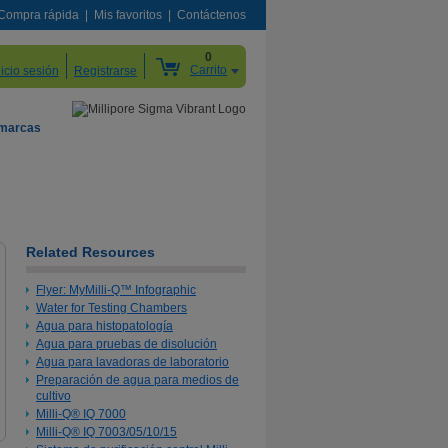
Compra rápida
Mis favoritos
Contáctenos
0
Carrito
nicio sesión
Registrarse
 marcas
Related Resources
Flyer: MyMilli-Q™ Infographic
Water for Testing Chambers
Agua para histopatología
Agua para pruebas de disolución
Agua para lavadoras de laboratorio
Preparación de agua para medios de
cultivo
Milli-Q® IQ 7000
Milli-Q® IQ 7003/05/10/15