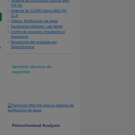
Sistema de purificación central Milli-
Q® HX
Sistema de CLRW clínica Milli-Q®
CLX
Vídeos: Purificación de agua
Seminarios virtuales: Lab Water
Centro de recursos: Arquitectos e
ingenieros
a
Revisiones del producto por
SelectScience
a
Servicio técnico de
expertos
Servicios Milli-Q® para su
sistema de purificación de
agua
Contacte con nosotros
Petrochemical Analysis
What if lab performances were