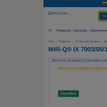
Tod
Productos
Servicios
Documento
Inicio
>
Productos
>
Purificación de agua
>
El
Milli-Q® IX 7003/05
Reproducibility Begins
Milli-Q® IX 7003/05/10/15
Pure Water System
Learn More