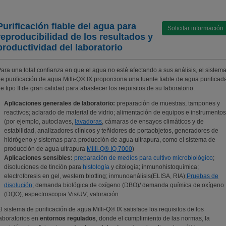
Purificación fiable del agua para
Solicitar información
reproducibilidad de los resultados y
productividad del laboratorio
ara una total confianza en que el agua no esté afectando a sus análisis, el sistem
e purificación de agua Milli-Q® IX proporciona una fuente fiable de agua purificad
e tipo II de gran calidad para abastecer los requisitos de su laboratorio.
Aplicaciones generales de laboratorio:
preparación de muestras, tampones y
reactivos; aclarado de material de vidrio; alimentación de equipos e instrumentos
(por ejemplo, autoclaves,
lavadoras
, cámaras de ensayos climáticos y de
estabilidad, analizadores clínicos y teñidores de portaobjetos, generadores de
hidrógeno y sistemas para producción de agua ultrapura, como el sistema de
producción de agua ultrapura
Milli-Q® IQ 7000
)
Aplicaciones sensibles:
preparación de medios para cultivo microbiológico
;
disoluciones de tinción para
histología
y citología; inmunohistoquímica;
electroforesis en gel, western blotting; inmunoanálisis(ELISA, RIA);
Pruebas de
disolución
; demanda biológica de oxígeno (DBO)/ demanda química de oxígeno
(DQO); espectroscopia Vis/UV; valoración
l sistema de purificación de agua Milli-Q® IX satisface los requisitos de los
aboratorios en
entornos regulados
, donde el cumplimiento de las normas, la