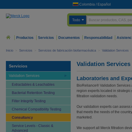
Colombia
/
Español
Todo
Productos
Servicios
Documentos
Responsabilidad
Asistenc
Inicio
>
Servicios
>
Servicios de fabricación biofarmacéutica
>
Validation Services
Validation Service
Servicios
Validation Services
Laboratories and Exp
Extractables & Leachables
BioReliance® Validation Services a
region experts located in strategi
Bacterial Retention Testing
filtration validation needs.
Filter Integrity Testing
Our validation experts can assess 
Chemical Compatibility Testing
that meets the needs of the country
marketed.
Consultancy
Service Levels - Classic &
We support all Merck filtration de
Advanced