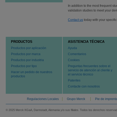
In addition to the most frequent st
validation studies to meet your d
Contact us
today with your specific
PRODUCTOS
ASISTENCIA TÉCNICA
Productos por aplicación
Ayuda
Productos por marca
Comentarios
Productos por industria
Cookies
Productos por tipo
Preguntas frecuentes sobre el
servicio de atención al cliente y
Hacer un pedido de nuestros
el servicio técnico
productos
Patentes
Contacte con nosotros
Regulaciones Locales
Grupo Merck
Pie de imprent
© 2025 Merck KGaA, Darmstadt, Alemania y/o sus filiales. Todos los derechos reserva