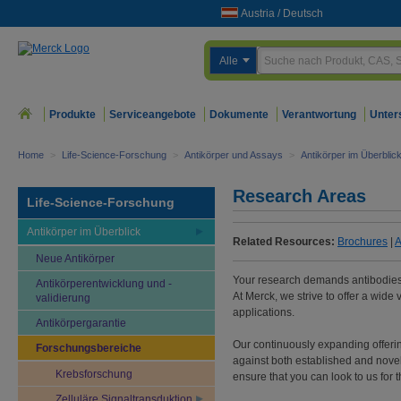
Austria
/
Deutsch
Alle
Produkte
Serviceangebote
Dokumente
Verantwortung
Unter
Home
>
Life-Science-Forschung
>
Antikörper und Assays
>
Antikörper im Überblic
Research Areas
Life-Science-Forschung
Antikörper im Überblick
Related Resources:
Brochures
|
A
Neue Antikörper
Your research demands antibodies 
Antikörperentwicklung und -
At Merck, we strive to offer a wide 
validierung
applications.
Antikörpergarantie
Our continuously expanding offerin
Forschungsbereiche
against both established and novel 
Krebsforschung
ensure that you can look to us for 
Zelluläre Signaltransduktion