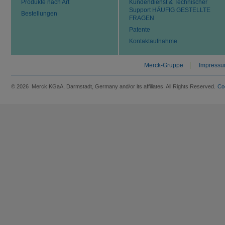
Produkte nach Art
Kundendienst & Technischer
Support HÄUFIG GESTELLTE
Bestellungen
FRAGEN
Patente
Kontaktaufnahme
Merck-Gruppe
Impress
© 2026 Merck KGaA, Darmstadt, Germany and/or its affiliates. All Rights Reserved.
Co