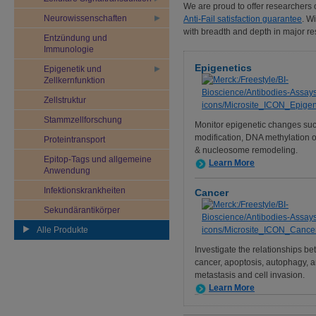
We are proud to offer researchers
Neurowissenschaften
Anti-Fail satisfaction guarantee
. W
with breadth and depth in major r
Entzündung und
Immunologie
Epigenetics
Epigenetik und
Zellkernfunktion
Zellstruktur
Stammzellforschung
Monitor epigenetic changes su
modification, DNA methylation 
Proteintransport
& nucleosome remodeling.
Epitop-Tags und allgemeine
Learn More
Anwendung
Infektionskrankheiten
Cancer
Sekundärantikörper
Alle Produkte
Investigate the relationships b
cancer, apoptosis, autophagy, 
metastasis and cell invasion.
Learn More