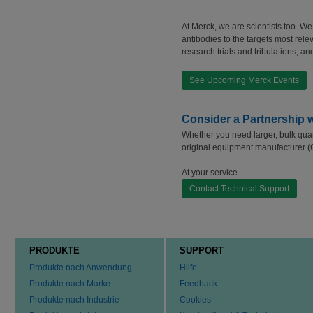
At Merck, we are scientists too. W
antibodies to the targets most rele
research trials and tribulations, a
See Upcoming Merck Events
Consider a Partnership 
Whether you need larger, bulk quant
original equipment manufacturer (
At your service ...
Contact Technical Support
PRODUKTE
SUPPORT
Produkte nach Anwendung
Hilfe
Produkte nach Marke
Feedback
Produkte nach Industrie
Cookies