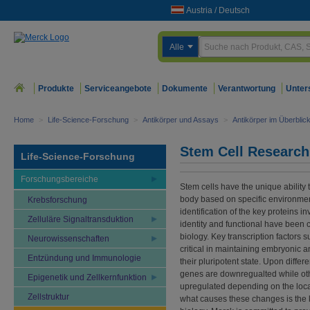
Austria
/
Deutsch
Alle
Produkte
Serviceangebote
Dokumente
Verantwortung
Unter
Home
>
Life-Science-Forschung
>
Antikörper und Assays
>
Antikörper im Überblic
Stem Cell Research
Life-Science-Forschung
Forschungsbereiche
Stem cells have the unique ability to
body based on specific environmen
Krebsforschung
identification of the key proteins i
Zelluläre Signaltransduktion
identity and functional have been c
biology. Key transcription factors
Neurowissenschaften
critical in maintaining embryonic a
Entzündung und Immunologie
their pluripotent state. Upon differ
genes are downregualted while oth
Epigenetik und Zellkernfunktion
upregulated depending on the loc
Zellstruktur
what causes these changes is the 