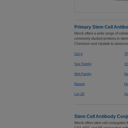
Primary Stem Cell Antib
Merck offers a wide range of valid
commonly studied proteins in stem c
Chemicon and Upstate to advance y
Oct-4
TR
Sox Family
SS
Wnt Family
Ne
Nanog
Hu
Lin-28
Hu
Stem Cell Antibody Conj
Merck offers stem cell conjugates 