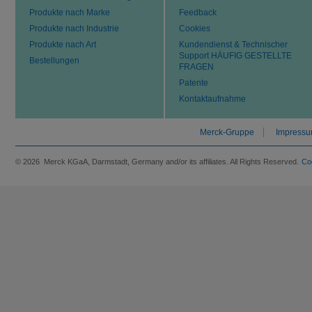
Produkte nach Marke
Feedback
Produkte nach Industrie
Cookies
Produkte nach Art
Kundendienst & Technischer
Support HÄUFIG GESTELLTE
Bestellungen
FRAGEN
Patente
Kontaktaufnahme
Merck-Gruppe
Impress
© 2026 Merck KGaA, Darmstadt, Germany and/or its affiliates. All Rights Reserved.
Co