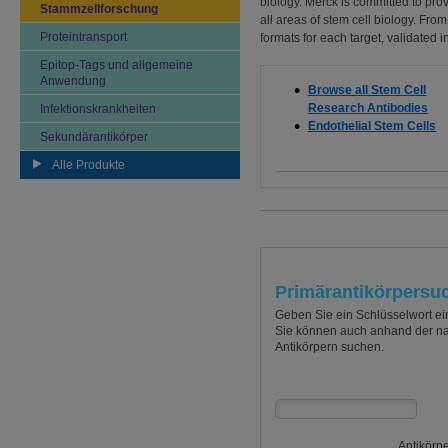
biology. Merck is committed to pro
Stammzellforschung
all areas of stem cell biology. Fro
Proteintransport
formats for each target, validated 
Epitop-Tags und allgemeine
Anwendung
Browse all Stem Cell
Research Antibodies
Infektionskrankheiten
Endothelial Stem Cells
Sekundärantikörper
Alle Produkte
Primärantikörpersu
Geben Sie ein Schlüsselwort ei
Sie können auch anhand der n
Antikörpern suchen.
Antikörp