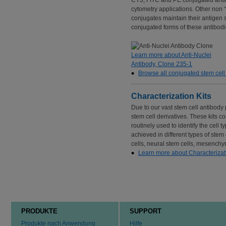
CY3, FITC and PE conjugated antibo
cytometry applications. Other non 
conjugates maintain their antigen 
conjugated forms of these antibod
Learn more about Anti-Nuclei
Antibody, Clone 235-1
Browse all conjugated stem cell
Characterization Kits
Due to our vast stem cell antibody
stem cell derivatives. These kits 
routinely used to identify the cell t
achieved in different types of stem 
cells, neural stem cells, mesenchy
Learn more about Characterizati
PRODUKTE
SUPPORT
Produkte nach Anwendung
Hilfe