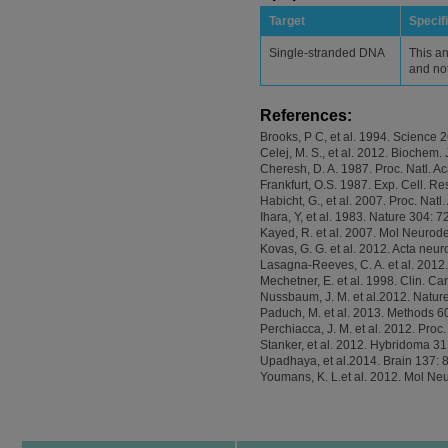
Target
Specifi
Single-stranded DNA
This an
and no
References:
Brooks, P C, et al. 1994. Science 
Celej, M. S., et al. 2012. Biochem. 
Cheresh, D. A. 1987. Proc. Natl. Ac
Frankfurt, O.S. 1987. Exp. Cell. R
Habicht, G., et al. 2007. Proc. Nat
Ihara, Y, et al. 1983. Nature 304: 7
Kayed, R. et al. 2007. Mol Neurode
Kovas, G. G. et al. 2012. Acta neur
Lasagna-Reeves, C. A. et al. 2012
Mechetner, E. et al. 1998. Clin. Ca
Nussbaum, J. M. et al.2012. Natur
Paduch, M. et al. 2013. Methods 6
Perchiacca, J. M. et al. 2012. Proc.
Stanker, et al. 2012. Hybridoma 3
Upadhaya, et al.2014. Brain 137: 
Youmans, K. L.et al. 2012. Mol Ne