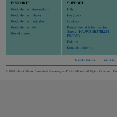
PRODUKTE
SUPPORT
Produkte nach Anwendung
Hilfe
Produkte nach Marke
Feedback
Produkte nach Industrie
Cookies
Produkte nach Art
Kundendienst & Technischer
Support HÄUFIG GESTELLTE
Bestellungen
FRAGEN
Patente
Kontaktaufnahme
Merck-Gruppe
Impress
© 2026 Merck KGaA, Darmstadt, Germany and/or its affiliates. All Rights Reserved.
Co