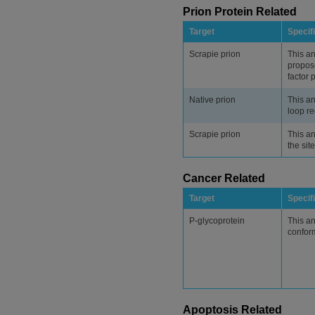
Prion Protein Related
Target
Specifi
Scrapie prion
This an
propose
factor 
Native prion
This an
loop re
Scrapie prion
This an
the sit
Cancer Related
Target
Specifi
P-glycoprotein
This an
conform
Apoptosis Related