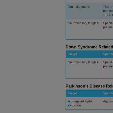
Tau - oligomeric
This an
monomer
Tau toxi
Neurofibrillary tangles
Specifi
plaque
Down Syndrome Relate
Target
Specifi
Neurofibrillary tangles
Specifi
plaque
Parkinson's Disease Rel
Target
Specifi
Aggregated alpha
Aggreg
synuclein