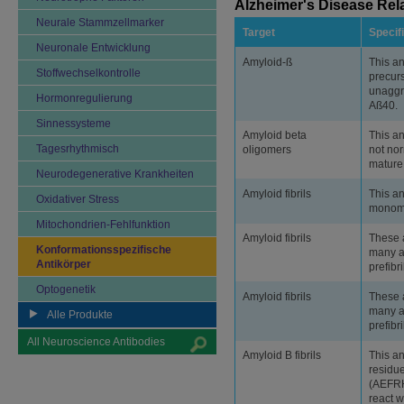
Alzheimer's Disease Rel
Neurale Stammzellmarker
Target
Specifi
Neuronale Entwicklung
Amyloid-ß
This a
Stoffwechselkontrolle
precurs
unaggre
Hormonregulierung
Aß40.
Sinnessysteme
Amyloid beta
This an
Tagesrhythmisch
oligomers
not no
mature 
Neurodegenerative Krankheiten
Amyloid fibrils
This an
Oxidativer Stress
monom
Mitochondrien-Fehlfunktion
Amyloid fibrils
These 
Konformationsspezifische
many am
Antikörper
prefibr
Optogenetik
Amyloid fibrils
These 
many am
Alle Produkte
prefibr
All Neuroscience Antibodies
Amyloid B fibrils
This an
residu
(AEFRHD
react w