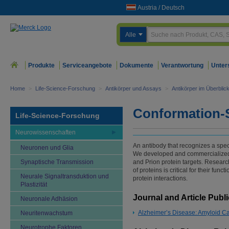
Austria
/
Deutsch
Alle
Produkte
Serviceangebote
Dokumente
Verantwortung
Unter
Home
>
Life-Science-Forschung
>
Antikörper und Assays
>
Antikörper im Überblic
Conformation-S
Life-Science-Forschung
Neurowissenschaften
An antibody that recognizes a speci
Neuronen und Glia
We developed and commercialized a
Synaptische Transmission
and Prion protein targets. Researc
of proteins is critical for their fun
Neurale Signaltransduktion und
protein interactions.
Plastizität
Journal and Article Publ
Neuronale Adhäsion
Alzheimer’s Disease: Amyloid C
Neuritenwachstum
Neurotrophe Faktoren