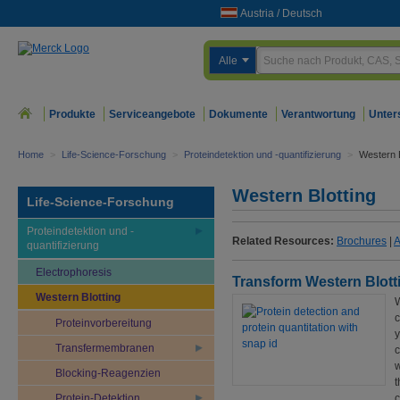
Austria
/
Deutsch
Alle
Produkte
Serviceangebote
Dokumente
Verantwortung
Unter
Home
>
Life-Science-Forschung
>
Proteindetektion und -quantifizierung
>
Western B
Western Blotting
Life-Science-Forschung
Proteindetektion und -
Related Resources:
Brochures
|
A
quantifizierung
Electrophoresis
Transform Western Blotti
Western Blotting
W
c
Proteinvorbereitung
y
Transfermembranen
c
w
Blocking-Reagenzien
t
Protein-Detektion
c