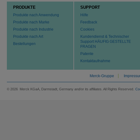
PRODUKTE
SUPPORT
Produkte nach Anwendung
Hilfe
Produkte nach Marke
Feedback
Produkte nach Industrie
Cookies
Produkte nach Art
Kundendienst & Technischer
Support HÄUFIG GESTELLTE
Bestellungen
FRAGEN
Patente
Kontaktaufnahme
Merck-Gruppe
Impress
© 2026 Merck KGaA, Darmstadt, Germany and/or its affiliates. All Rights Reserved.
Co