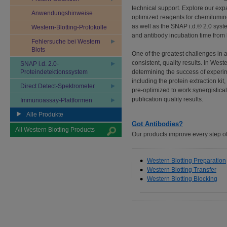
technical support. Explore our expa
Anwendungshinweise
optimized reagents for chemilumin
as well as the SNAP i.d.® 2.0 sys
Western-Blotting-Protokolle
and antibody incubation time from 
Fehlersuche bei Western
Blots
One of the greatest challenges in 
consistent, quality results. In Weste
SNAP i.d. 2.0-
Proteindetektionssystem
determining the success of experim
including the protein extraction ki
Direct Detect-Spektrometer
pre-optimized to work synergistica
publication quality results.
Immunoassay-Plattformen
Alle Produkte
Got Antibodies?
All Western Blotting Products
Our products improve every step of
Western Blotting Preparation
Western Blotting Transfer
Western Blotting Blocking