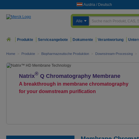
Austria
/
Deutsch
Alle
Produkte
Serviceangebote
Dokumente
Verantwortung
Unter
Home
>
Produkte
>
Biopharmazeutische Produktion
>
Downstream-Processing
>
®
Natrix
Q Chromatography Membrane
A breakthrough in membrane chromatography
for your downstream purification
Membrane Chromat