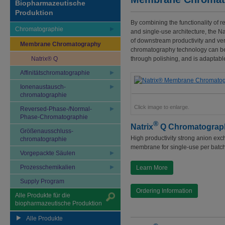
Biopharmazeutische
Produktion
By combining the functionality of 
Chromatographie
and single-use architecture, the Na
of downstream productivity and versa
Membrane Chromatography
chromatography technology can be ut
Natrix® Q
through polishing, and is adaptable
Affinitätschromatographie
Ionenaustausch-
chromatographie
Click image to enlarge.
Reversed-Phase-/Normal-
Phase-Chromatographie
®
Natrix
Q Chromatograp
Größenausschluss-
High productivity strong anion e
chromatographie
membrane for single-use per batch
Vorgepackte Säulen
Prozesschemikalien
Learn More
Supply Program
Ordering Information
Alle Produkte für die
biopharmazeutische Produktion
Alle Produkte