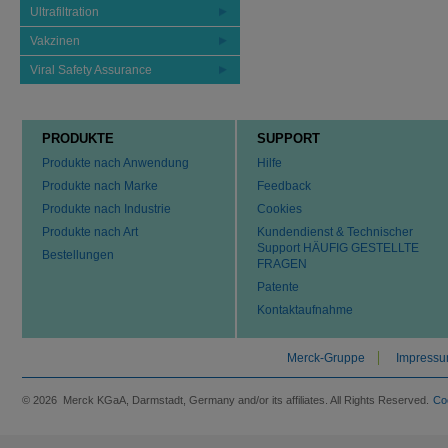
Ultrafiltration
Vakzinen
Viral Safety Assurance
PRODUKTE
SUPPORT
Produkte nach Anwendung
Hilfe
Produkte nach Marke
Feedback
Produkte nach Industrie
Cookies
Produkte nach Art
Kundendienst & Technischer
Support HÄUFIG GESTELLTE
Bestellungen
FRAGEN
Patente
Kontaktaufnahme
Merck-Gruppe
Impress
© 2026 Merck KGaA, Darmstadt, Germany and/or its affiliates. All Rights Reserved.
Co