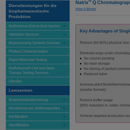
®
Natrix
Q Chromatograp
Dienstleistungen für die
How it Works
biopharmazeutische
Produktion
BioReliance End-to-End-Service
Key Advantages of Sing
Validation Services
Reduce (60-80%) physical size 
Bioprocessing Systems Services
Product Characterization
Eliminate large-scale chromat
No column packing
Rapid Molecular Testing
No resin storage
BioReliance® Cell and Gene
No storing of packed column
Therapy Testing Services
Reduced labor
Literatur
Increase plant flexibility/modula
(smaller formats)
Lernzentren
Blutplasmafraktionierung
Reduce buffer usage
(80% reduction in: water, chemica
Herstellung von Zelltherapeutika
Achieve required production sc
Klärfiltration
Sterilfiltration