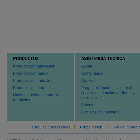
PRODUCTOS
ASISTENCIA TÉCNICA
Productos por aplicación
Ayuda
Productos por marca
Comentarios
Productos por industria
Cookies
Productos por tipo
Preguntas frecuentes sobre el
servicio de atención al cliente y
Hacer un pedido de nuestros
el servicio técnico
productos
Patentes
Contacte con nosotros
Regulaciones Locales
Grupo Merck
Pie de imprent