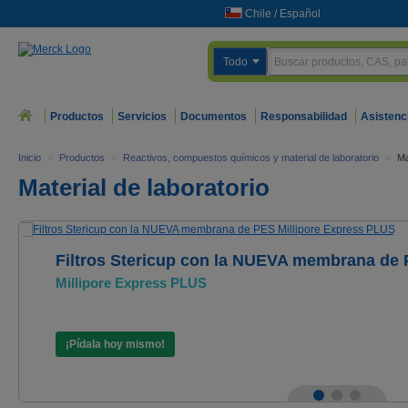
Chile
/
Español
Todo
Productos
Servicios
Documentos
Responsabilidad
Asistenc
Inicio
>
Productos
>
Reactivos, compuestos químicos y material de laboratorio
>
Ma
Material de laboratorio
Filtros Stericup con la NUEVA membrana de
Millipore Express PLUS
¡Pídala hoy mismo!