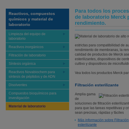
Para todos los proces
Reactivos, compuestos
de laboratorio Merck
químicos y material de
rendimiento.
laboratorio
Limpieza del equipo de
laboratorio
estrictas para compatibilidad de au
Reactivos inorgánicos
rendimiento de membranas, la reno
calidad de productos de Merck aseg
Filtración de laboratorio
esterilizantes, dispositivos de cent
Síntesis orgánica
cultivo y dispositivos de microfluídi
Reactivos Novabiochem para
Vea todos los productos Merck para
síntesis de péptidos y de ADN
Filtración esterilizante
Disolventes
Compuestos bioquímicos para
Amplia gama
investigación
de
soluciones de filtración esterilizan
Material de laboratorio
para que las tareas repetitivas y cr
sean precisas, rápidas y fáciles
Más información sobre Filtración
esterilizante