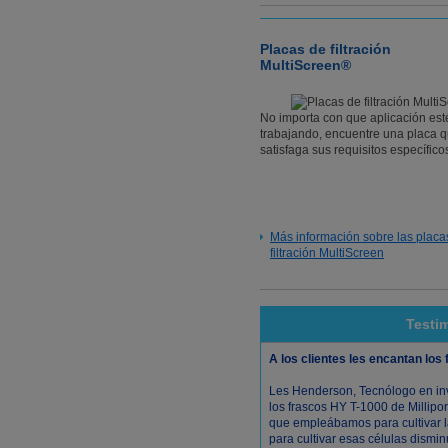
Placas de filtración
MultiScreen®
No importa con que aplicación est
trabajando, encuentre una placa 
satisfaga sus requisitos específico
Más información sobre las placa
filtración MultiScreen
Testi
A los clientes les encantan los 
Les Henderson, Tecnólogo en in
los frascos HY T-1000 de Millipo
que empleábamos para cultivar l
para cultivar esas células dismi