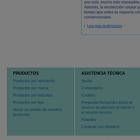
uno solo, mucho más manejable d
Además, la recolección celular p
tiempo que antes se requería con 
convencionales.
Lea más testimonios
PRODUCTOS
ASISTENCIA TÉCNICA
Productos por aplicación
Ayuda
Productos por marca
Comentarios
Productos por industria
Cookies
Productos por tipo
Preguntas frecuentes sobre el
servicio de atención al cliente y
Hacer un pedido de nuestros
el servicio técnico
productos
Patentes
Contacte con nosotros