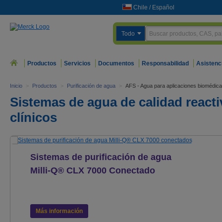
Chile
/
Español
Todo
Productos
Servicios
Documentos
Responsabilidad
Asistenc
Inicio
>
Productos
>
Purificación de agua
>
AFS - Agua para aplicaciones biomédi
Sistemas de agua de calidad reacti
clínicos
Sistemas de purificación de agua
Milli-Q® CLX 7000 Conectado
Ahora con servicios Milli-Q® Connect a distancia,
para una mayor productividad del laboratorio
Más información