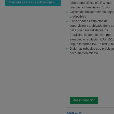
Soluciones para sus aplicaciones
laboratorio clínico (CLRW) que
cumple las directrices CLSI®
Costes de funcionamiento bajos
predecibles
Capacidades completas de
supervisión y archivado de la c
del agua para satisfacer los
requisitos de acreditación (por
ejemplo, acreditación CAP 15
según la norma ISO 15189:200
Sistemas robustos que precisan
poco mantenimiento
Más información
AFS® D