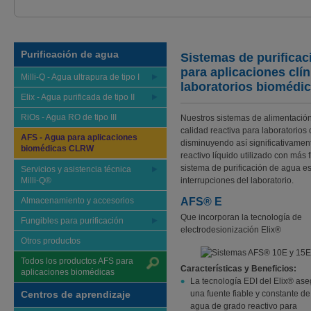
Purificación de agua
Sistemas de purificac
para aplicaciones clí
Milli-Q - Agua ultrapura de tipo I
laboratorios biomédi
Elix - Agua purificada de tipo II
RiOs - Agua RO de tipo III
Nuestros sistemas de alimentació
calidad reactiva para laboratorio
AFS - Agua para aplicaciones
disminuyendo así significativamen
biomédicas CLRW
reactivo líquido utilizado con más 
sistema de purificación de agua es
Servicios y asistencia técnica
Milli-Q®
interrupciones del laboratorio.
Almacenamiento y accesorios
AFS® E
Que incorporan la tecnología de
Fungibles para purificación
electrodesionización Elix®
Otros productos
Todos los productos AFS para
Características y Beneficios:
aplicaciones biomédicas
La tecnología EDI del Elix® as
Centros de aprendizaje
una fuente fiable y constante de
agua de grado reactivo para