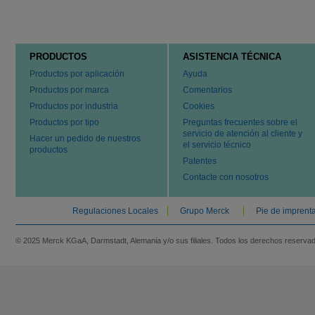
PRODUCTOS
ASISTENCIA TÉCNICA
Productos por aplicación
Ayuda
Productos por marca
Comentarios
Productos por industria
Cookies
Productos por tipo
Preguntas frecuentes sobre el
servicio de atención al cliente y
Hacer un pedido de nuestros
el servicio técnico
productos
Patentes
Contacte con nosotros
Regulaciones Locales
Grupo Merck
Pie de imprent
© 2025 Merck KGaA, Darmstadt, Alemania y/o sus filiales. Todos los derechos reserva