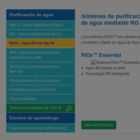
Purificación de agua
Sistemas de purificac
de agua mediante RO
Milli-Q - Agua ultrapura de tipo I
Elix - Agua purificada de tipo II
Los sistemas RiOs™ son ideales p
constante y fiable de agua de tipo 
RiOs - Agua RO de tipo III
AFS - Agua para aplicaciones
RiOs™ Essential
biomédicas CLRW
Servicios y asistencia técnica
Agua RO desde el grifo
Milli-Q®
Tecnología RO inteligente
Almacenamiento y accesorios
Fungibles para purificación
Otros productos
Todos los productos de Tipo III
Centros de aprendizaje
Más información
Soluciones para sus aplicaciones