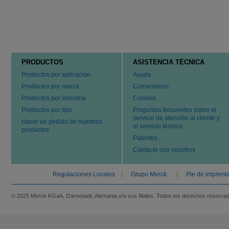
PRODUCTOS
ASISTENCIA TÉCNICA
Productos por aplicación
Ayuda
Productos por marca
Comentarios
Productos por industria
Cookies
Productos por tipo
Preguntas frecuentes sobre el
servicio de atención al cliente y
Hacer un pedido de nuestros
el servicio técnico
productos
Patentes
Contacte con nosotros
Regulaciones Locales
Grupo Merck
Pie de imprent
© 2025 Merck KGaA, Darmstadt, Alemania y/o sus filiales. Todos los derechos reserva