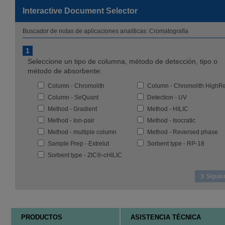
Interactive Document Selector
Buscador de notas de aplicaciones analíticas: Cromatografía
1
Seleccione un tipo de columna, método de detección, tipo o
método de absorbente:
Column - Chromolith
Column - Chromolith HighResolutio
Column - SeQuant
Detection - UV
Method - Gradient
Method - HILIC
Method - Ion-pair
Method - Isocratic
Method - multiple column
Method - Reversed phase
Sample Prep - Extrelut
Sorbent type - RP-18
Sorbent type - ZIC®-cHILIC
Siguie
PRODUCTOS
ASISTENCIA TÉCNICA