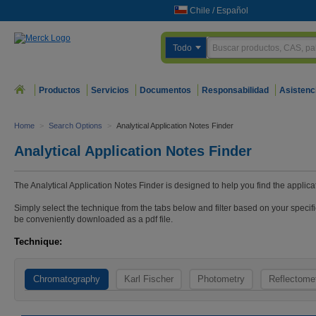
Chile
/
Español
Todo
Productos
Servicios
Documentos
Responsabilidad
Asistenc
Home
>
Search Options
>
Analytical Application Notes Finder
Analytical Application Notes Finder
The Analytical Application Notes Finder is designed to help you find the applica
Simply select the technique from the tabs below and filter based on your specifi
be conveniently downloaded as a pdf file.
Technique:
Chromatography
Karl Fischer
Photometry
Reflectome