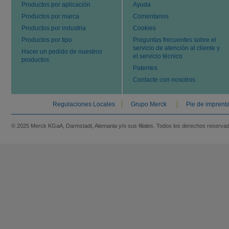
Productos por aplicación
Ayuda
Productos por marca
Comentarios
Productos por industria
Cookies
Productos por tipo
Preguntas frecuentes sobre el
servicio de atención al cliente y
Hacer un pedido de nuestros
el servicio técnico
productos
Patentes
Contacte con nosotros
Regulaciones Locales
Grupo Merck
Pie de imprent
© 2025 Merck KGaA, Darmstadt, Alemania y/o sus filiales. Todos los derechos reserva