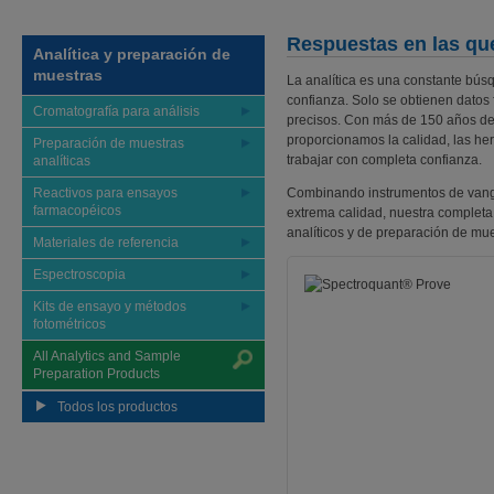
Respuestas en las qu
Analítica y preparación de
muestras
La analítica es una constante bús
confianza. Solo se obtienen datos
Cromatografía para análisis
precisos. Con más de 150 años de 
proporcionamos la calidad, las her
Preparación de muestras
trabajar con completa confianza.
analíticas
Reactivos para ensayos
Combinando instrumentos de vang
farmacopéicos
extrema calidad, nuestra completa 
analíticos y de preparación de mue
Materiales de referencia
Espectroscopia
Kits de ensayo y métodos
fotométricos
All Analytics and Sample
Preparation Products
Todos los productos