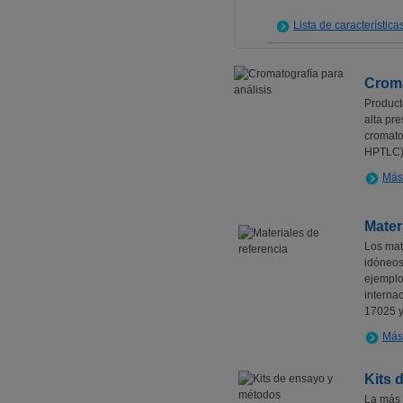
Lista de característica
Croma
Product
alta pr
cromato
HPTLC) 
Más
Mater
Los mat
idóneos
ejemplo
interna
17025 y
Más 
Kits 
La más 