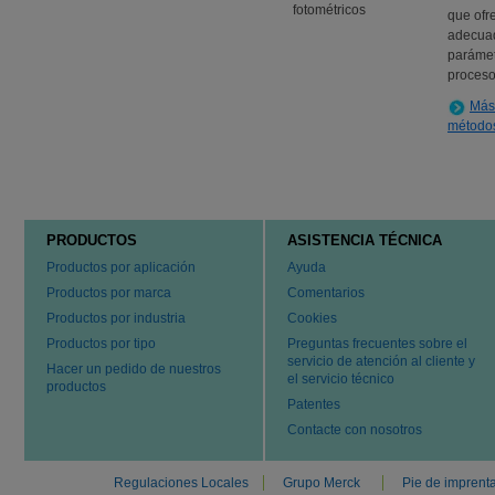
que ofre
adecuad
parámetr
proceso
Más 
métodos
PRODUCTOS
ASISTENCIA TÉCNICA
Productos por aplicación
Ayuda
Productos por marca
Comentarios
Productos por industria
Cookies
Productos por tipo
Preguntas frecuentes sobre el
servicio de atención al cliente y
Hacer un pedido de nuestros
el servicio técnico
productos
Patentes
Contacte con nosotros
Regulaciones Locales
Grupo Merck
Pie de imprent