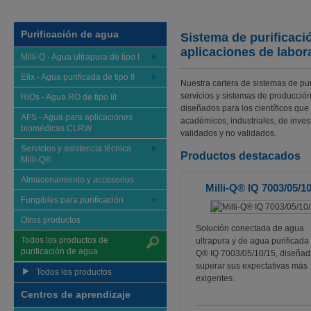
Purificación de agua
Sistema de purificaci
aplicaciones de labor
Milli-Q - Agua ultrapura de tipo I
Elix - Agua purificada de tipo II
Nuestra cartera de sistemas de pu
servicios y sistemas de producción
RiOs - Agua RO de tipo III
diseñados para los científicos que 
AFS - Agua para aplicaciones
académicos, industriales, de inve
biomédicas CLRW
validados y no validados.
Servicios y asistencia técnica
Productos destacados
Milli-Q®
Almacenamiento y accesorios
Milli-Q® IQ 7003/05/1
Fungibles para purificación
Otros productos
Solución conectada de agua
Todos los productos de
ultrapura y de agua purificada 
purificación de agua
Q® IQ 7003/05/10/15, diseñad
superar sus expectativas más
Todos los productos
exigentes.
Centros de aprendizaje