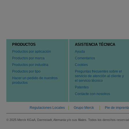
PRODUCTOS
ASISTENCIA TÉCNICA
Productos por aplicación
Ayuda
Productos por marca
Comentarios
Productos por industria
Cookies
Productos por tipo
Preguntas frecuentes sobre el
servicio de atención al cliente y
Hacer un pedido de nuestros
el servicio técnico
productos
Patentes
Contacte con nosotros
Regulaciones Locales
Grupo Merck
Pie de imprent
© 2025 Merck KGaA, Darmstadt, Alemania y/o sus filiales. Todos los derechos reserva