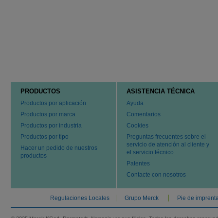
PRODUCTOS
ASISTENCIA TÉCNICA
Productos por aplicación
Ayuda
Productos por marca
Comentarios
Productos por industria
Cookies
Productos por tipo
Preguntas frecuentes sobre el
servicio de atención al cliente y
Hacer un pedido de nuestros
el servicio técnico
productos
Patentes
Contacte con nosotros
Regulaciones Locales
Grupo Merck
Pie de imprent