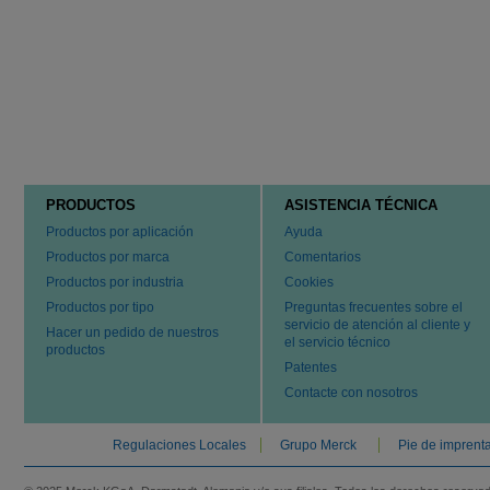
PRODUCTOS
ASISTENCIA TÉCNICA
Productos por aplicación
Ayuda
Productos por marca
Comentarios
Productos por industria
Cookies
Productos por tipo
Preguntas frecuentes sobre el
servicio de atención al cliente y
Hacer un pedido de nuestros
el servicio técnico
productos
Patentes
Contacte con nosotros
Regulaciones Locales
Grupo Merck
Pie de imprent