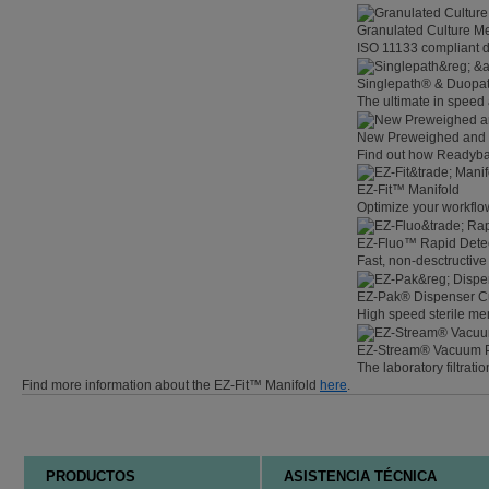
Granulated Culture M
ISO 11133 compliant d
Singlepath® & Duopath
The ultimate in speed
New Preweighed and
Find out how Readybag
EZ-Fit™ Manifold
Optimize your workflow
EZ-Fluo™ Rapid Dete
Fast, non-desctructive 
EZ-Pak® Dispenser C
High speed sterile m
EZ-Stream® Vacuum
The laboratory filtratio
Find more information about the EZ-Fit™ Manifold
here
.
PRODUCTOS
ASISTENCIA TÉCNICA