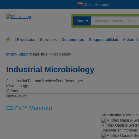
Chile
/
Español
Todo
Productos
Servicios
Documentos
Responsabilidad
Asistenc
Inicio
>
Support
>
Industrial Microbiology
Industrial Microbiology
All Industrial
Pharma
Services
Food
Beverages
Microbiology
Videos
Now Playing:
EZ-Fit™ Manifold
All Industrial Microbi
Milliflex Oasis® Syst
Discover an improved 