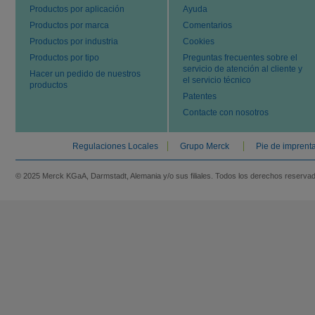
Productos por aplicación
Ayuda
Productos por marca
Comentarios
Productos por industria
Cookies
Productos por tipo
Preguntas frecuentes sobre el
servicio de atención al cliente y
Hacer un pedido de nuestros
el servicio técnico
productos
Patentes
Contacte con nosotros
Regulaciones Locales
Grupo Merck
Pie de imprent
© 2025 Merck KGaA, Darmstadt, Alemania y/o sus filiales. Todos los derechos reserva