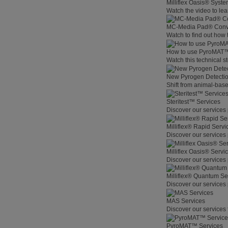
Milliflex Oasis® Syste
Watch the video to lea
MC-Media Pad® Conve
Watch to find out how
How to use PyroMAT
Watch this technical s
New Pyrogen Detecti
Shift from animal-base
Steritest™ Services
Discover our services 
Milliflex® Rapid Servi
Discover our services 
Milliflex Oasis® Servi
Discover our services 
Milliflex® Quantum Se
Discover our services 
MAS Services
Discover our services 
PyroMAT™ Services