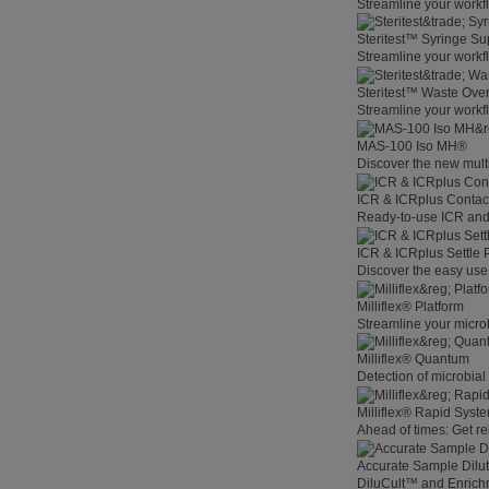
Streamline your workf
Steritest™ Syringe Su
Streamline your workf
Steritest™ Waste Overf
Streamline your workf
MAS-100 Iso MH®
Discover the new multi
ICR & ICRplus Contact
Ready-to-use ICR and 
ICR & ICRplus Settle 
Discover the easy use 
Milliflex® Platform
Streamline your microb
Milliflex® Quantum
Detection of microbia
Milliflex® Rapid System
Ahead of times: Get rel
Accurate Sample Dilut
DiluCult™ and Enrich