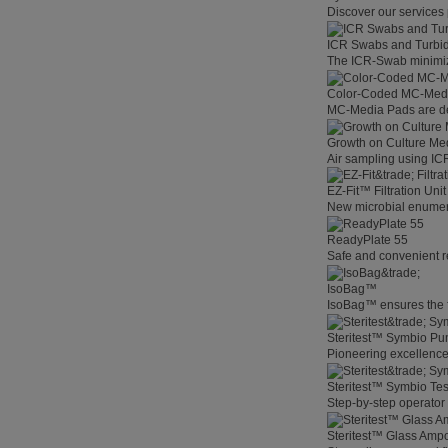
Discover our services 
ICR Swabs and Turbid
The ICR-Swab minimize
Color-Coded MC-Med
MC-Media Pads are des
Growth on Culture Me
Air sampling using ICR
EZ-Fit™ Filtration Unit
New microbial enumerat
ReadyPlate 55
Safe and convenient r
IsoBag™
IsoBag™ ensures the fas
Steritest™ Symbio P
Pioneering excellenc
Steritest™ Symbio Te
Step-by-step operator 
Steritest™ Glass Amp