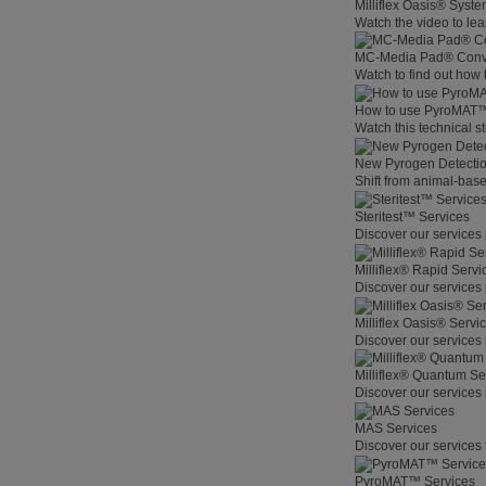
Milliflex Oasis® Syste
Watch the video to lea
MC-Media Pad® Conve
Watch to find out how
How to use PyroMAT
Watch this technical s
New Pyrogen Detecti
Shift from animal-base
Steritest™ Services
Discover our services 
Milliflex® Rapid Servi
Discover our services 
Milliflex Oasis® Servi
Discover our services 
Milliflex® Quantum Se
Discover our services 
MAS Services
Discover our services 
PyroMAT™ Services