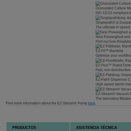
Granulated Culture M
ISO 11133 compliant d
Singlepath® & Duopath
The ultimate in speed
New Preweighed and
Find out how Readybag
EZ-Fit™ Manifold
Optimize your workflow
EZ-Fluo™ Rapid Dete
Fast, non-desctructive 
EZ-Pak® Dispenser C
High speed sterile m
EZ-Stream® Vacuum
The laboratory filtratio
Find more information about the EZ-Stream® Pump
here
.
PRODUCTOS
ASISTENCIA TÉCNICA