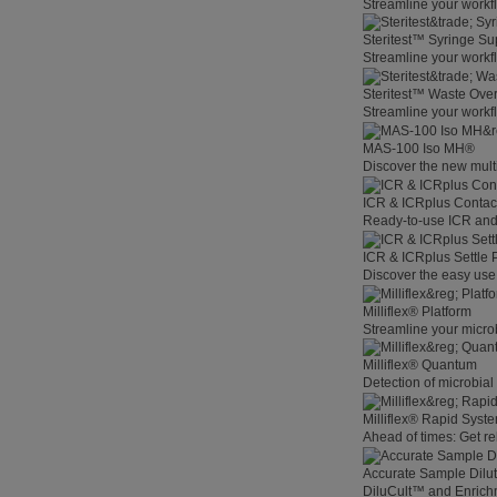
Streamline your workf
Steritest™ Syringe Su
Streamline your workf
Steritest™ Waste Overf
Streamline your workf
MAS-100 Iso MH®
Discover the new multi
ICR & ICRplus Contact
Ready-to-use ICR and 
ICR & ICRplus Settle 
Discover the easy use 
Milliflex® Platform
Streamline your microb
Milliflex® Quantum
Detection of microbia
Milliflex® Rapid System
Ahead of times: Get rel
Accurate Sample Dilut
DiluCult™ and Enrich