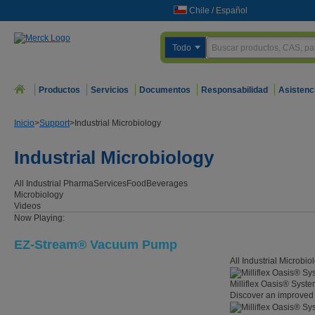
Chile
/
Español
Todo
Productos
Servicios
Documentos
Responsabilidad
Asistenc
Inicio
>
Support
>
Industrial Microbiology
Industrial Microbiology
All Industrial
Pharma
Services
Food
Beverages
Microbiology
Videos
Now Playing:
EZ-Stream® Vacuum Pump
All Industrial Microbi
Milliflex Oasis® Syst
Discover an improved 