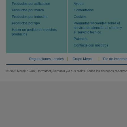
Productos por aplicación
Ayuda
Productos por marca
Comentarios
Productos por industria
Cookies
Productos por tipo
Preguntas frecuentes sobre el
servicio de atención al cliente y
Hacer un pedido de nuestros
el servicio técnico
productos
Patentes
Contacte con nosotros
Regulaciones Locales
Grupo Merck
Pie de imprent
© 2025 Merck KGaA, Darmstadt, Alemania y/o sus filiales. Todos los derechos reserva