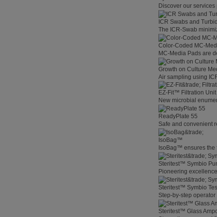
Discover our services 
ICR Swabs and Turbid
The ICR-Swab minimize
Color-Coded MC-Med
MC-Media Pads are des
Growth on Culture Me
Air sampling using ICR
EZ-Fit™ Filtration Unit
New microbial enumerat
ReadyPlate 55
Safe and convenient r
IsoBag™
IsoBag™ ensures the fas
Steritest™ Symbio P
Pioneering excellenc
Steritest™ Symbio Te
Step-by-step operator 
Steritest™ Glass Amp