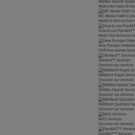
Milliflex Oasis® Syste
Watch the video to lea
MC-Media Pad® Conve
Watch to find out how
How to use PyroMAT
Watch this technical s
New Pyrogen Detecti
Shift from animal-base
Steritest™ Services
Discover our services 
Milliflex® Rapid Servi
Discover our services 
Milliflex Oasis® Servi
Discover our services 
Milliflex® Quantum Se
Discover our services 
MAS Services
Discover our services 
PyroMAT™ Services