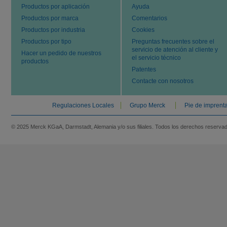
Productos por aplicación
Ayuda
Productos por marca
Comentarios
Productos por industria
Cookies
Productos por tipo
Preguntas frecuentes sobre el
servicio de atención al cliente y
Hacer un pedido de nuestros
el servicio técnico
productos
Patentes
Contacte con nosotros
Regulaciones Locales
Grupo Merck
Pie de imprent
© 2025 Merck KGaA, Darmstadt, Alemania y/o sus filiales. Todos los derechos reserva