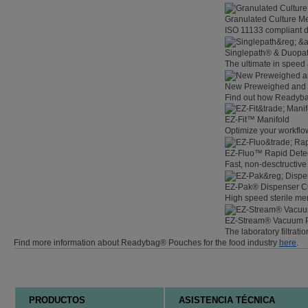
Granulated Culture M
ISO 11133 compliant d
Singlepath® & Duopath
The ultimate in speed
New Preweighed and
Find out how Readybag
EZ-Fit™ Manifold
Optimize your workflow
EZ-Fluo™ Rapid Dete
Fast, non-desctructive 
EZ-Pak® Dispenser C
High speed sterile m
EZ-Stream® Vacuum
The laboratory filtratio
Find more information about Readybag® Pouches for the food industry
here
.
PRODUCTOS
ASISTENCIA TÉCNICA