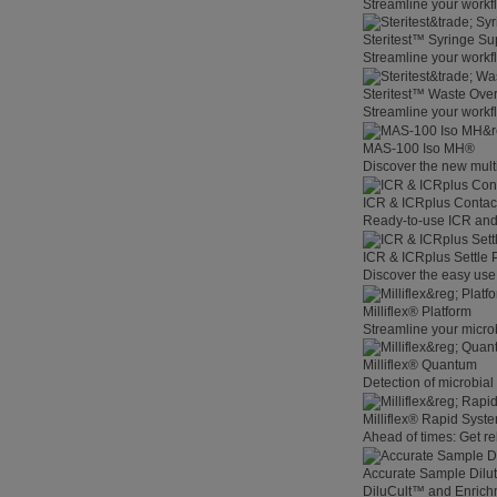
Streamline your workf
Steritest™ Syringe Su
Streamline your workf
Steritest™ Waste Overf
Streamline your workf
MAS-100 Iso MH®
Discover the new multi
ICR & ICRplus Contact
Ready-to-use ICR and 
ICR & ICRplus Settle 
Discover the easy use 
Milliflex® Platform
Streamline your microb
Milliflex® Quantum
Detection of microbia
Milliflex® Rapid System
Ahead of times: Get rel
Accurate Sample Dilut
DiluCult™ and Enrich