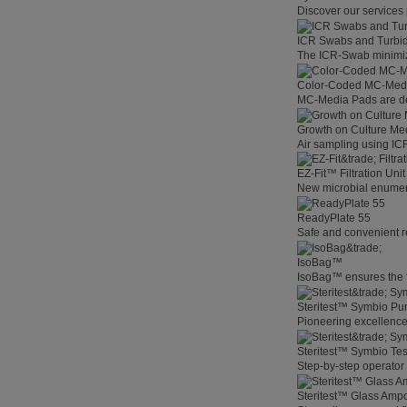
Discover our services 
ICR Swabs and Turbid
The ICR-Swab minimize
Color-Coded MC-Med
MC-Media Pads are des
Growth on Culture Me
Air sampling using ICR
EZ-Fit™ Filtration Unit
New microbial enumerat
ReadyPlate 55
Safe and convenient r
IsoBag™
IsoBag™ ensures the fas
Steritest™ Symbio P
Pioneering excellenc
Steritest™ Symbio Te
Step-by-step operator 
Steritest™ Glass Amp