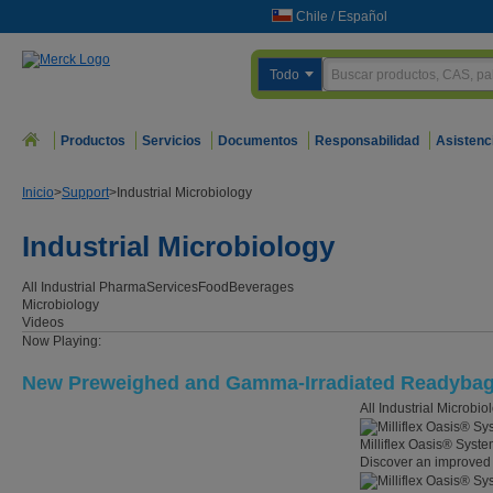
Chile
/
Español
Todo
Productos
Servicios
Documentos
Responsabilidad
Asistenc
Inicio
>
Support
>
Industrial Microbiology
Industrial Microbiology
All Industrial
Pharma
Services
Food
Beverages
Microbiology
Videos
Now Playing:
New Preweighed and Gamma-Irradiated Readyba
All Industrial Microbi
Milliflex Oasis® Syst
Discover an improved 