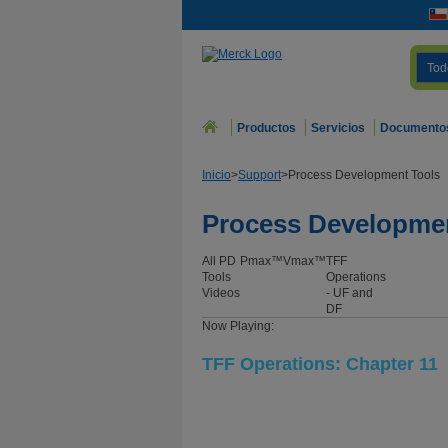
Tod
Productos
Servicios
Documento
Inicio
>
Support
>
Process Development Tools
Process Developme
All PD
Pmax™
Vmax™
TFF
Tools
Operations
Videos
- UF and
DF
Now Playing:
TFF Operations: Chapter 11