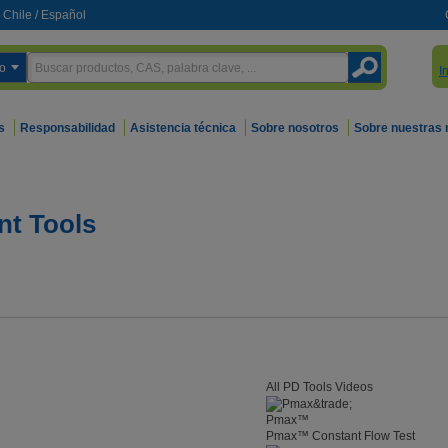
Chile
/
Español
o
I
s
Responsabilidad
Asistencia técnica
Sobre nosotros
Sobre nuestras
nt Tools
All PD Tools Videos
Pmax™
Pmax™ Constant Flow Test