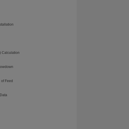
tallation
 Calculation
Blowdown
n of Feed
 Data