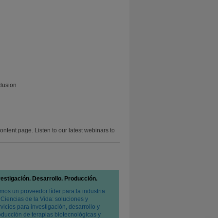
lusion
ontent page. Listen to our latest webinars to
vestigación. Desarrollo. Producción.
mos un proveedor líder para la industria
 Ciencias de la Vida: soluciones y
vicios para investigación, desarrollo y
oducción de terapias biotecnológicas y