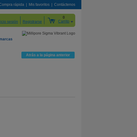
Compra rápida
Mis favoritos
Contáctenos
0
Carrito
nicio sesión
Registrarse
 marcas
Atrás a la página anterior