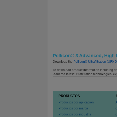
Pellicon® 3 Advanced, High
Download the
Pellicon® Ultrafiltration (UF)/ 
To download product information including data
learn the latest Ultrafiltration technologies, 
PRODUCTOS
Productos por aplicación
Productos por marca
Productos por industria