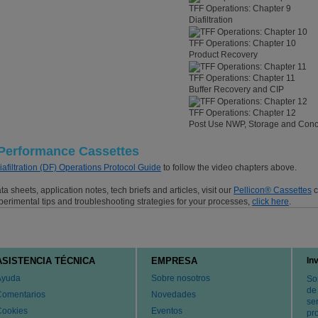
TFF Operations: Chapter 9
Diafiltration
TFF Operations: Chapter 10
Product Recovery
TFF Operations: Chapter 11
Buffer Recovery and CIP
TFF Operations: Chapter 12
Post Use NWP, Storage and Conc
 Performance Cassettes
Diafiltration (DF) Operations Protocol Guide
to follow the video chapters above.
 sheets, application notes, tech briefs and articles, visit our
Pellicon® Cassettes
c
experimental tips and troubleshooting strategies for your processes,
click here
.
ASISTENCIA TÉCNICA
EMPRESA
In
Ayuda
Sobre nosotros
So
de
Comentarios
Novedades
ser
Cookies
Eventos
pr