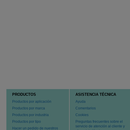
PRODUCTOS
ASISTENCIA TÉCNICA
Productos por aplicación
Ayuda
Productos por marca
Comentarios
Productos por industria
Cookies
Productos por tipo
Preguntas frecuentes sobre el
servicio de atención al cliente y
Hacer un pedido de nuestros