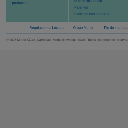
el servicio técnico
productos
Patentes
Contacte con nosotros
Regulaciones Locales
Grupo Merck
Pie de imprent
© 2025 Merck KGaA, Darmstadt, Alemania y/o sus filiales. Todos los derechos reserva