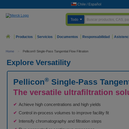
Chile
/
Español
Todo
Productos
Servicios
Documentos
Responsabilidad
Asistenc
Home
>
Pellicon® Single-Pass Tangential Flow Filtration
Explore Versatility
®
Pellicon
Single-Pass Tangenti
The versatile ultrafiltration so
Achieve high concentrations and high yields
Control in-process volumes to improve facility fit
Intensify chromatography and filtration steps