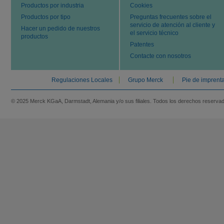
Productos por industria
Cookies
Productos por tipo
Preguntas frecuentes sobre el
servicio de atención al cliente y
Hacer un pedido de nuestros
el servicio técnico
productos
Patentes
Contacte con nosotros
Regulaciones Locales
Grupo Merck
Pie de imprent
© 2025 Merck KGaA, Darmstadt, Alemania y/o sus filiales. Todos los derechos reserva