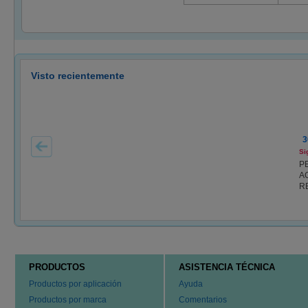
Visto recientemente
3
Si
P
AC
RE
PRODUCTOS
ASISTENCIA TÉCNICA
Productos por aplicación
Ayuda
Productos por marca
Comentarios