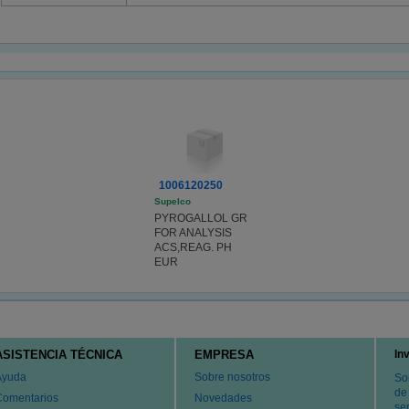
1006120250
Supelco
PYROGALLOL GR
FOR ANALYSIS
ACS,REAG. PH
EUR
ASISTENCIA TÉCNICA
EMPRESA
In
Ayuda
Sobre nosotros
So
de
Comentarios
Novedades
ser