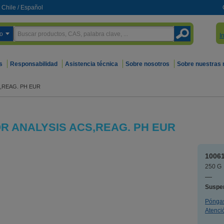
Chile
/
Español
o
I
s
Responsabilidad
Asistencia técnica
Sobre nosotros
Sobre nuestras
,REAG. PH EUR
R ANALYSIS ACS,REAG. PH EUR
1006
250 
—
Suspe
Póngas
Atenció