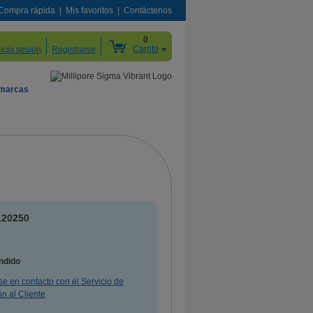
Compra rápida
Mis favoritos
Contáctenos
0
Carrito
nicio sesión
Registrarse
 marcas
120250
G
ndido
e en contacto con el Servicio de
n al Cliente