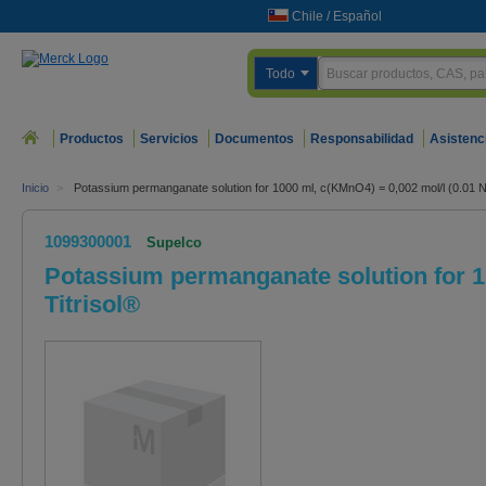
Chile
/
Español
Todo
Productos
Servicios
Documentos
Responsabilidad
Asistenc
Inicio
>
Potassium permanganate solution for 1000 ml, c(KMnO4) = 0,002 mol/l (0.01 N)
1099300001
Supelco
Potassium permanganate solution for 10
Titrisol®