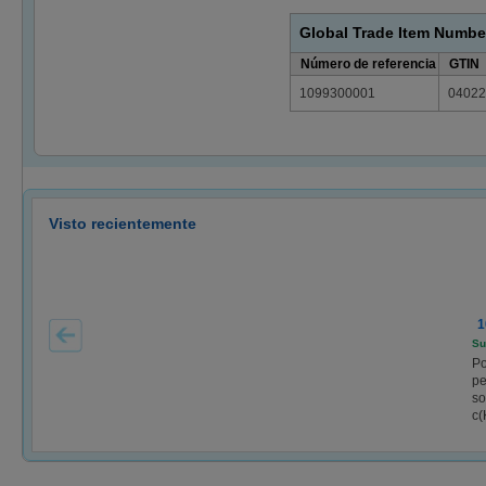
Global Trade Item Numbe
Número de referencia
GTIN
1099300001
04022
Visto recientemente
1
Su
Po
pe
so
c(