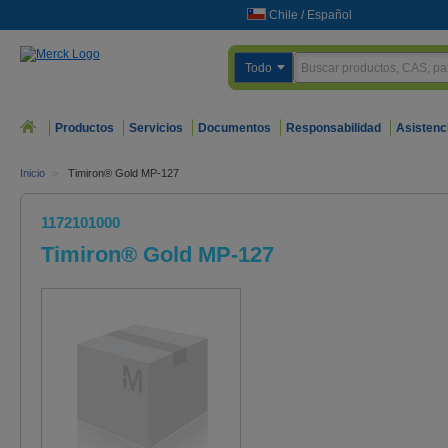
Chile
/
Español
Todo
Productos
Servicios
Documentos
Responsabilidad
Asistenc
Inicio
>
Timiron® Gold MP-127
1172101000
Timiron® Gold MP-127