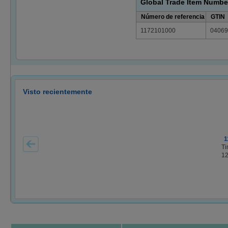
Global Trade Item Numbe
Número de referencia
GTIN
1172101000
04069
Visto recientemente
1
Ti
1