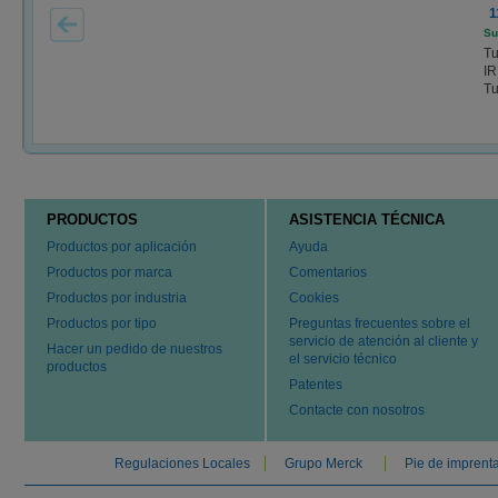
1
Su
Tu
IR
Tu
PRODUCTOS
ASISTENCIA TÉCNICA
Productos por aplicación
Ayuda
Productos por marca
Comentarios
Productos por industria
Cookies
Productos por tipo
Preguntas frecuentes sobre el
servicio de atención al cliente y
Hacer un pedido de nuestros
el servicio técnico
productos
Patentes
Contacte con nosotros
Regulaciones Locales
Grupo Merck
Pie de imprent