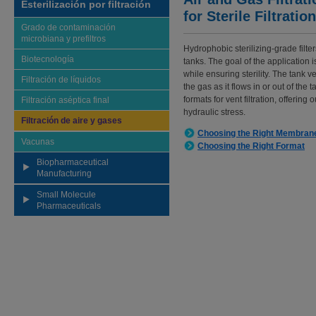
Esterilización por filtración
for Sterile Filtration
Grado de contaminación
microbiana y prefiltros
Hydrophobic sterilizing-grade filt
Biotecnología
tanks. The goal of the application 
while ensuring sterility. The tank 
Filtración de líquidos
the gas as it flows in or out of th
formats for vent filtration, offering
Filtración aséptica final
hydraulic stress.
Filtración de aire y gases
Choosing the Right Membran
Vacunas
Choosing the Right Format
Biopharmaceutical
Manufacturing
Small Molecule
Pharmaceuticals