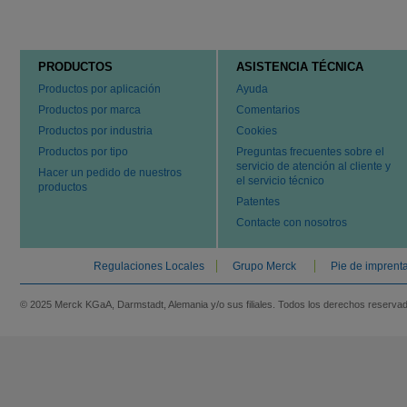
PRODUCTOS
ASISTENCIA TÉCNICA
Productos por aplicación
Ayuda
Productos por marca
Comentarios
Productos por industria
Cookies
Productos por tipo
Preguntas frecuentes sobre el
servicio de atención al cliente y
Hacer un pedido de nuestros
el servicio técnico
productos
Patentes
Contacte con nosotros
Regulaciones Locales
Grupo Merck
Pie de imprent
© 2025 Merck KGaA, Darmstadt, Alemania y/o sus filiales. Todos los derechos reserva