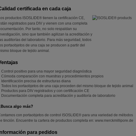
Calidad certificada en cada caja
os productos ISOSLIDE® tienen la certificación CE,
stán registrados para DIV y vienen con una completa
ocumentación. Por tanto, no solo respaldan su
nvestigación, sino que también agilizan la acreditación y
as auditorías del laboratorio. Para más seguridad, todos
os portaobjetos de una caja se producen a partir del
ismo bloque de tejido animal.
Ventajas
Control positivo para una mayor seguridad diagnóstica
Cómoda comparación con muestras y procedimientos propios
Identificación precisa de estructuras diana
Todos los portaobjetos de una caja proceden del mismo bloque de tejido animal
Productos para DIV registrados y con certificación CE
Documentación completa para acreditación y auditoría de laboratorio
¿Busca algo más?
ontamos con portaobjetos de control ISOSLIDE® para una variedad de métodos
e tinción. Encuentre la cartera de productos completa en: www.merckmillipore.de
Información para pedidos