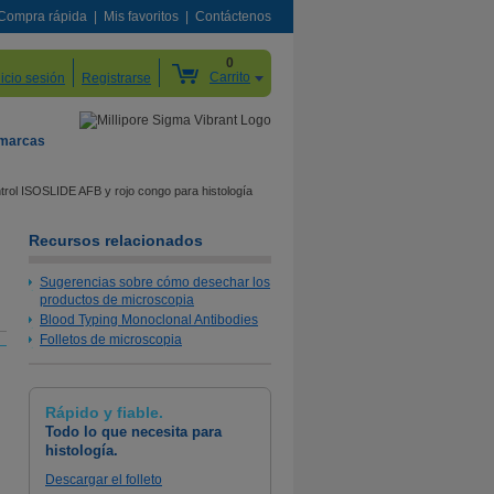
Compra rápida
Mis favoritos
Contáctenos
0
Carrito
nicio sesión
Registrarse
 marcas
trol ISOSLIDE AFB y rojo congo para histología
Recursos relacionados
Sugerencias sobre cómo desechar los
productos de microscopia
Blood Typing Monoclonal Antibodies
Folletos de microscopia
Rápido y fiable.
Todo lo que necesita para
histología.
Descargar el folleto