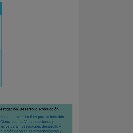
vestigación. Desarrollo. Producción.
mos un proveedor líder para la industria
 Ciencias de la Vida: soluciones y
vicios para investigación, desarrollo y
oducción de terapias biotecnológicas y