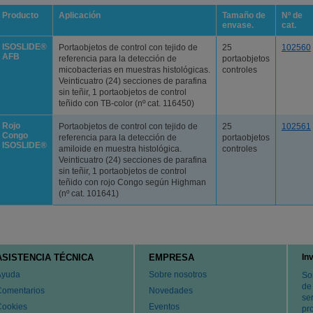
Producto
Aplicación
Tamaño de
Nº de
envase
.
cat.
ISOSLIDE®
Portaobjetos de control con tejido de
25
102560
AFB
referencia para la detección de
portaobjetos
micobacterias en muestras histológicas.
controles
Veinticuatro (24) secciones de parafina
sin teñir, 1 portaobjetos de control
teñido con TB-color (nº cat. 116450)
Rojo
Portaobjetos de control con tejido de
25
102561
Congo
referencia para la detección de
portaobjetos
ISOSLIDE®
amiloide en muestra histológica.
controles
Veinticuatro (24) secciones de parafina
sin teñir, 1 portaobjetos de control
teñido con rojo Congo según Highman
(nº cat. 101641)
ASISTENCIA TÉCNICA
EMPRESA
In
Ayuda
Sobre nosotros
So
de
Comentarios
Novedades
ser
Cookies
Eventos
pr