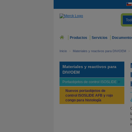
Tod
Productos
Servicios
Documento
Inicio
>
Materiales y reactivos para DIV/OEM
>
Materiales y reactivos para
DIV/OEM
Portaobjetos de control ISOSLIDE
Nuevos portaobjetos de
control ISOSLIDE AFB y rojo
congo para histología
C
l
s
r