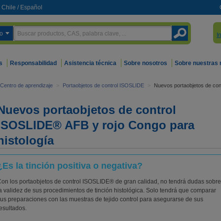
Chile
/
Español
o
I
s
Responsabilidad
Asistencia técnica
Sobre nosotros
Sobre nuestras
Centro de aprendizaje
>
Portaobjetos de control ISOSLIDE
>
Nuevos portaobjetos de con
Nuevos portaobjetos de control
ISOSLIDE® AFB y rojo Congo para
histología
¿Es la tinción positiva o negativa?
on los portaobjetos de control ISOSLIDE® de gran calidad, no tendrá dudas sobre
a validez de sus procedimientos de tinción histológica. Solo tendrá que comparar
us preparaciones con las muestras de tejido control para asegurarse de sus
esultados.