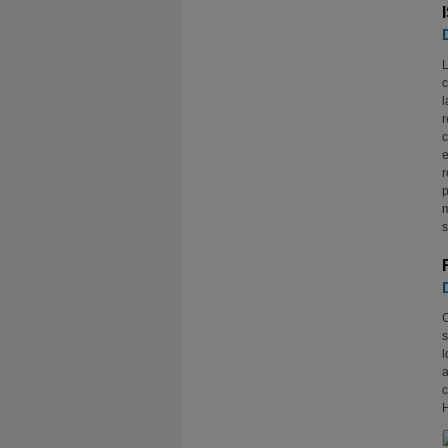
L
c
l
r
c
e
r
p
m
s
C
s
l
a
c
H