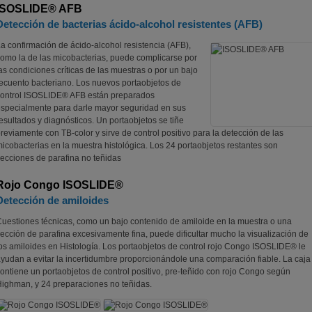
ISOSLIDE® AFB
Detección de bacterias ácido-alcohol resistentes (AFB)
a confirmación de ácido-alcohol resistencia (AFB),
omo la de las micobacterias, puede complicarse por
as condiciones críticas de las muestras o por un bajo
ecuento bacteriano. Los nuevos portaobjetos de
ontrol ISOSLIDE® AFB están preparados
specialmente para darle mayor seguridad en sus
esultados y diagnósticos. Un portaobjetos se tiñe
reviamente con TB-color y sirve de control positivo para la detección de las
icobacterias en la muestra histológica. Los 24 portaobjetos restantes son
ecciones de parafina no teñidas
Rojo Congo ISOSLIDE®
Detección de amiloides
uestiones técnicas, como un bajo contenido de amiloide en la muestra o una
ección de parafina excesivamente fina, puede dificultar mucho la visualización de
os amiloides en Histología. Los portaobjetos de control rojo Congo ISOSLIDE® le
yudan a evitar la incertidumbre proporcionándole una comparación fiable. La caja
ontiene un portaobjetos de control positivo, pre-teñido con rojo Congo según
ighman, y 24 preparaciones no teñidas.